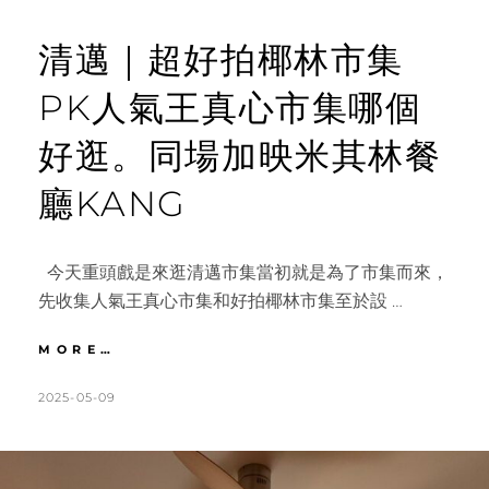
清邁｜超好拍椰林市集
PK人氣王真心市集哪個
好逛。同場加映米其林餐
廳KANG
今天重頭戲是來逛清邁市集當初就是為了市集而來，
先收集人氣王真心市集和好拍椰林市集至於設 …
清
MORE…
邁
｜
POSTED
BY
2025-05-09
K
L
超
ON
A
E
好
T
A
拍
椰
H
V