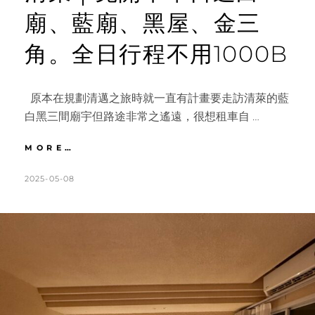
廟、藍廟、黑屋、金三
角。全日行程不用1000B
原本在規劃清邁之旅時就一直有計畫要走訪清萊的藍
白黑三間廟宇但路途非常之遙遠，很想租車自 …
清
MORE…
萊
｜
POSTED
BY
2025-05-08
K
L
免
ON
A
E
開
T
A
車
單
H
V
日
L
E
遊
白
E
A
廟、
E
C
藍
N
O