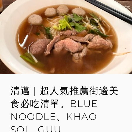
享
E
用
創
N
意
T
泰
北
料
理
清邁｜超人氣推薦街邊美
食必吃清單。BLUE
NOODLE、KHAO
SOI、GUU