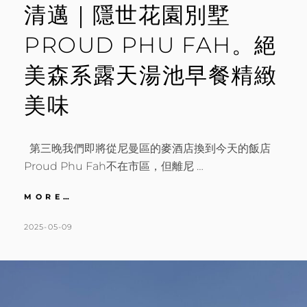
餐
清邁｜隱世花園別墅
廳
KANG
PROUD PHU FAH。絕
美森系露天湯池早餐精緻
美味
第三晚我們即將從尼曼區的麥酒店換到今天的飯店
Proud Phu Fah不在市區，但離尼 …
清
MORE…
邁
｜
POSTED
BY
2025-05-09
K
L
隱
ON
A
E
世
T
A
花
園
H
V
別
L
E
墅