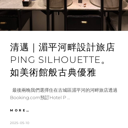
廳
MEENA
清邁｜湄平河畔設計旅店
PING SILHOUETTE。
如美術館般古典優雅
最後兩晚我們選擇住在古城區湄平河的河畔旅店透過
Booking.com預訂Hotel P …
清
MORE…
邁
｜
POSTED
BY
2025-05-10
K
L
湄