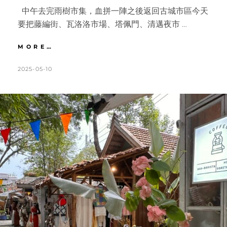
中午去完雨樹市集，血拼一陣之後返回古城市區今天
要把藤編街、瓦洛洛市場、塔佩門、清邁夜市 …
清
MORE…
邁
｜
POSTED
BY
2025-05-10
K
L
古
ON
A
E
城
T
A
觀
光
H
V
路
L
E
線。
LEE
E
A
HENG
E
C
傢
N
O
俱、
塔
M
佩
M
門、
E
柴
迪
N