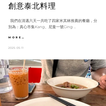
創意泰北料理
我們在清邁六天一共吃了四家米其林推薦的餐廳，分
別為：真心市集Kang、尼曼一號Ging …
清
MORE…
邁
｜
POSTED
BY
2025-05-11
K
L
米
ON
A
E
其
T
A
林
必
H
V
比
L
E
登
推
E
A
薦
E
C
EKACHAN。
N
O
在
河
M
畔
M