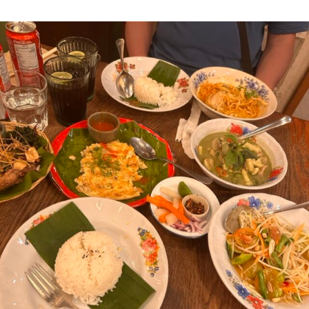
ON
A
E
平
T
A
河
畔
H
V
設
L
E
計
旅
E
A
店
E
C
PING
N
O
SILHOUETTE。
如
M
美
M
術
E
館
般
N
古
T
典
優
雅