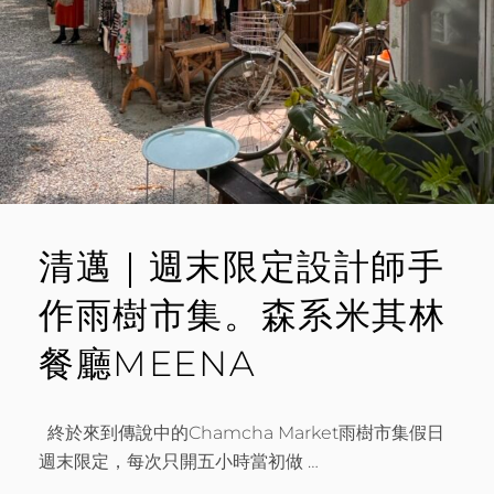
隆、
T
帕
辛
寺、
清
曼
寺
清邁｜週末限定設計師手
作雨樹市集。森系米其林
餐廳MEENA
終於來到傳說中的Chamcha Market雨樹市集假日
週末限定，每次只開五小時當初做 …