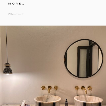
清
MORE…
邁
｜
POSTED
BY
2025-05-10
K
L
週
ON
A
E
末
T
A
限
定
H
V
設
L
E
計
師
E
A
手
E
C
作
N
O
雨
樹
M
市
M
集。
E
森
系
N
米
T
其
林
餐