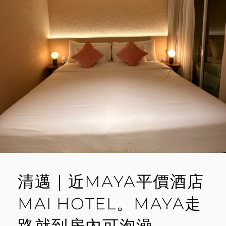
廟、
黑
M
屋、
M
金
E
三
角。
N
全
T
日
行
程
不
用
1000B
清邁｜近MAYA平價酒店
MAI HOTEL。MAYA走
路就到房內可泡澡