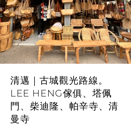
NOODLE、
N
KHAO
T
SOI、
GUU
清邁｜古城觀光路線。
LEE HENG傢俱、塔佩
門、柴迪隆、帕辛寺、清
曼寺