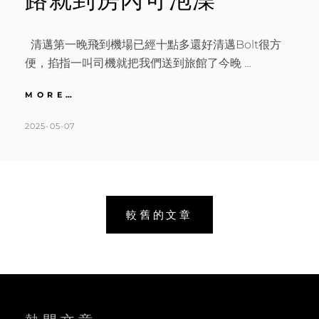
清邁第一晚飛到機場已經十點多還好清邁Bolt很方
便，掐指一叫司機就把我們送到旅館了今晚 …
清
MORE…
邁
｜
POSTED
BY
2025-05-07
K
L
近
ON
A
E
MAYA
T
A
平
價
H
V
酒
L
E
文
店
較舊的文章
MAI
E
A
章
HOTEL。
E
C
MAYA
N
O
導
走
路
M
覽
就
M
到
E