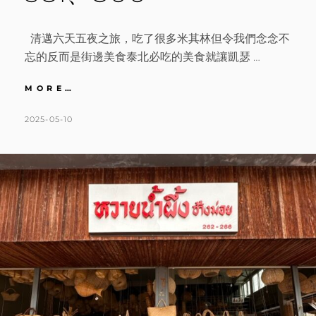
清邁六天五夜之旅，吃了很多米其林但令我們念念不
忘的反而是街邊美食泰北必吃的美食就讓凱瑟 …
清
MORE…
邁
｜
POSTED
BY
2025-05-10
K
L
超
ON
A
E
人
T
A
氣
推
H
V
薦
L
E
街
邊
E
A
美
E
C
食
N
O
必
吃
M
清
M
單。
E
BLUE