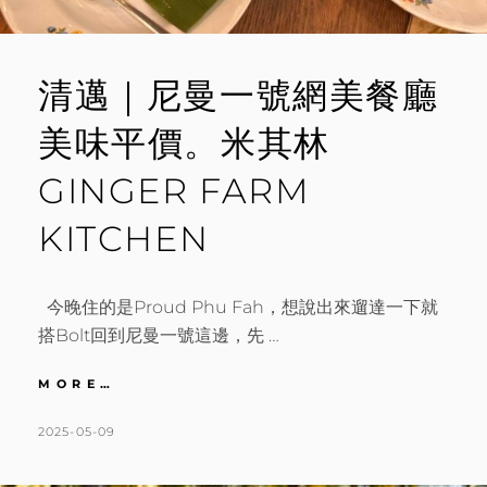
清邁｜尼曼一號網美餐廳
美味平價。米其林
GINGER FARM
KITCHEN
今晚住的是Proud Phu Fah，想說出來遛達一下就
搭Bolt回到尼曼一號這邊，先 …
清
MORE…
邁
｜
POSTED
BY
2025-05-09
K
L
尼
ON
A
E
曼