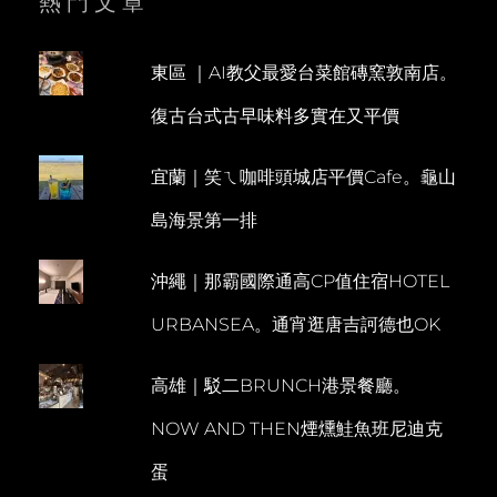
熱門文章
房
內
N
可
T
東區 ｜AI教父最愛台菜館磚窯敦南店。
泡
澡
復古台式古早味料多實在又平價
宜蘭｜笑ㄟ咖啡頭城店平價Cafe。龜山
島海景第一排
沖繩｜那霸國際通高CP值住宿HOTEL
URBANSEA。通宵逛唐吉訶德也OK
高雄｜駁二BRUNCH港景餐廳。
NOW AND THEN煙燻鮭魚班尼迪克
蛋