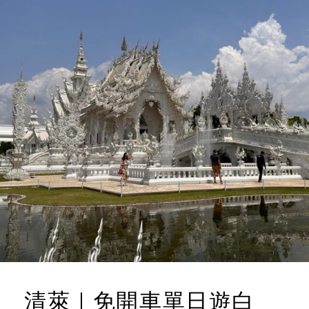
PROUD
E
A
PHU
E
C
FAH。
N
O
絕
美
M
森
M
系
E
露
天
N
湯
T
池
早
餐
精
緻
美
味
清萊｜免開車單日遊白