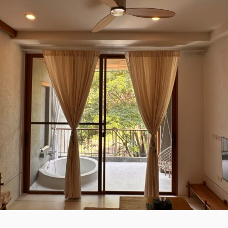
林
L
E
市
集
E
A
PK
E
C
人
N
O
氣
王
M
真
M
心
E
市
集
N
哪
T
個
好
逛。
同
場
加
映
米
其
林