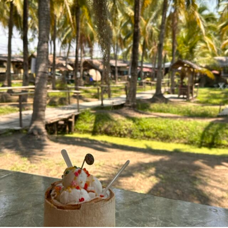
T
A
一
號
H
V
網
L
E
美
餐
E
A
廳
E
C
美
N
O
味
平
M
價。
M
米
E
其
林
N
GINGER
T
FARM
KITCHEN