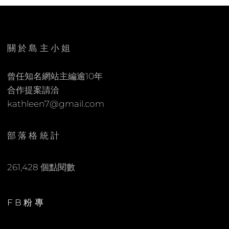
關於島主小姐
曾任知名網站主編逾10年
合作提案請洽
kathleen7@gmail.com
部落格統計
261,428 個點閱數
FB粉專