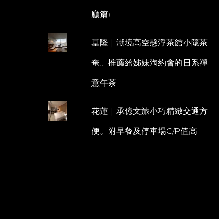
廳篇)
基隆｜潮境高空懸浮茶館小隱茶
奄。推薦給姊妹淘約會的日系禪
意午茶
花蓮｜承億文旅小巧精緻交通方
便。附早餐及停車場C/P值高