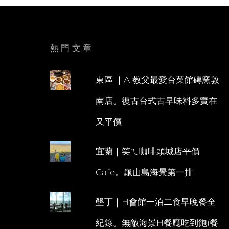
熱門文章
東區 ｜AI教父最愛台菜館磚窯敦
南店。復古台式古早味料多實在
又平價
宜蘭｜笑ㄟ咖啡頭城店平價
Cafe。龜山島海景第一排
墾丁｜H會館一泊二食早晚餐全
紀錄。無敵海景H餐廳吃到飽(餐