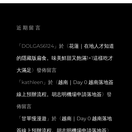
近期留言
「
DOLGAS6124
」於〈
花蓮｜在地人才知道
的隱藏版扁食。味美鮮甜又飽滿1+1這樣吃才
大滿足
〉發佈留言
「
kathleen
」於〈
越南｜Day 0 越南落地簽
線上預辦流程。胡志明機場申請落地簽
〉發
佈留言
「
甘單慢漫遊
」於〈
越南｜Day 0 越南落地
簽線上預辦流程。胡志明機場申請落地簽
〉