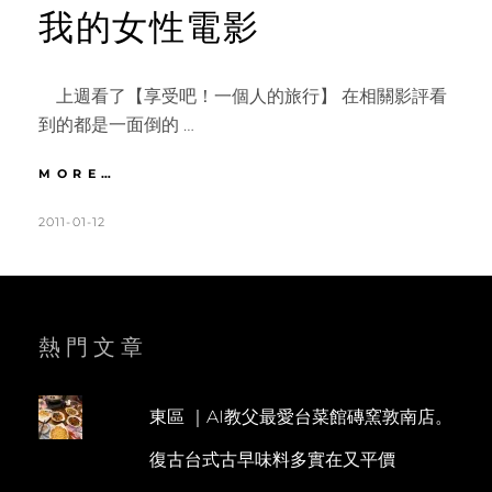
我的女性電影
上週看了【享受吧！一個人的旅行】 在相關影評看
到的都是一面倒的 …
享
MORE…
受
吧！
POSTED
BY
2011-01-12
K
L
一
ON
A
E
個
T
A
人
的
H
V
旅
L
E
熱門文章
行
E
A
|
絕
E
C
對
東區 ｜AI教父最愛台菜館磚窯敦南店。
N
O
不
復古台式古早味料多實在又平價
單
M
只
M