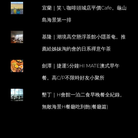
是
宜蘭｜笑ㄟ咖啡頭城店平價Cafe。龜山
E
一
部
N
島海景第一排
尋
T
求
自
基隆｜潮境高空懸浮茶館小隱茶奄。推
我
的
薦給姊妹淘約會的日系禪意午茶
女
性
電
劍潭｜捷運5分鐘HI MATE澳式早午
影
餐。高C/P不限時好友小聚所
墾丁｜H會館一泊二食早晚餐全紀錄。
無敵海景H餐廳吃到飽(餐廳篇)