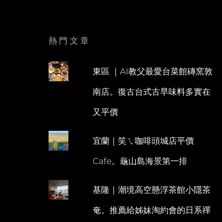
熱門文章
東區 ｜AI教父最愛台菜館磚窯敦
南店。復古台式古早味料多實在
又平價
宜蘭｜笑ㄟ咖啡頭城店平價
Cafe。龜山島海景第一排
基隆｜潮境高空懸浮茶館小隱茶
奄。推薦給姊妹淘約會的日系禪