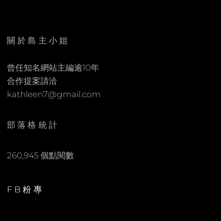
E
C
N
O
M
關於島主小姐
M
E
曾任知名網站主編逾10年
N
合作提案請洽
T
kathleen7@gmail.com
部落格統計
260,945 個點閱數
FB粉專