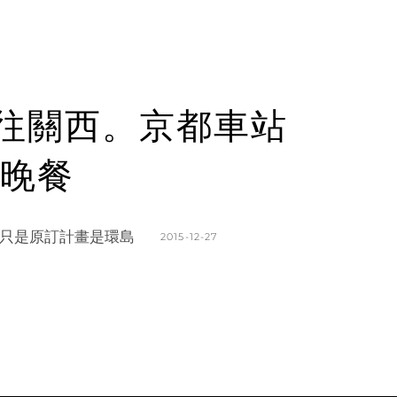
桃飛往關西。京都車站
晚餐
只是原訂計畫是環島
POSTED
2015-12-27
ON
BY
K
L
A
E
T
A
H
V
L
E
E
A