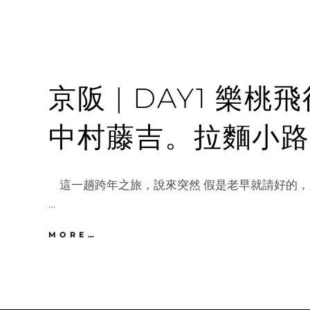
京阪 | DAY1 樂
中村藤吉。拉麵小路
這一趟跨年之旅，說來突然 假是老早就請好的，
…
京
MORE…
阪
|
DAY1
樂
桃