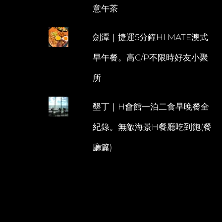
意午茶
劍潭｜捷運5分鐘HI MATE澳式
早午餐。高C/P不限時好友小聚
所
墾丁｜H會館一泊二食早晚餐全
紀錄。無敵海景H餐廳吃到飽(餐
廳篇)