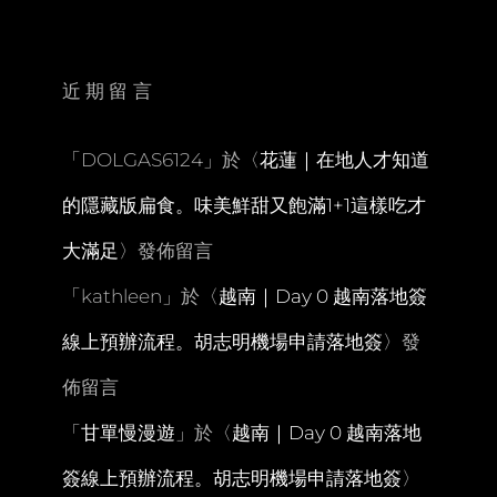
飛
往
關
西。
近期留言
京
都
車
「
DOLGAS6124
」於〈
花蓮｜在地人才知道
站
中
的隱藏版扁食。味美鮮甜又飽滿1+1這樣吃才
村
藤
大滿足
〉發佈留言
吉。
拉
「
kathleen
」於〈
越南｜Day 0 越南落地簽
麵
小
線上預辦流程。胡志明機場申請落地簽
〉發
路
晚
佈留言
餐
「
甘單慢漫遊
」於〈
越南｜Day 0 越南落地
簽線上預辦流程。胡志明機場申請落地簽
〉