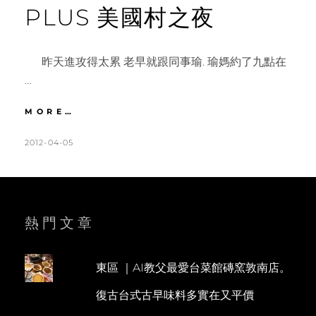
PLUS 美國村之夜
昨天進攻得太累 老早就跟同事瑜. 瑜媽約了九點在
…
沖
MORE…
繩
|
POSTED
BY
2012-04-05
K
L
DAY2
ON
A
E
國
T
A
際
通
H
V
散
L
E
熱門文章
步。
浜
E
A
辺
E
C
の
東區 ｜AI教父最愛台菜館磚窯敦南店。
N
O
茶
復古台式古早味料多實在又平價
屋
M
下
M