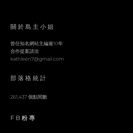
關於島主小姐
曾任知名網站主編逾10年
合作提案請洽
kathleen7@gmail.com
部落格統計
261,437 個點閱數
FB粉專