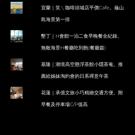
午
宜蘭｜笑ㄟ咖啡頭城店平價Cafe。龜山
E
茶
PLUS
N
島海景第一排
美
T
國
村
墾丁｜H會館一泊二食早晚餐全紀錄。
之
夜
無敵海景H餐廳吃到飽(餐廳篇)
基隆｜潮境高空懸浮茶館小隱茶奄。推
薦給姊妹淘約會的日系禪意午茶
花蓮｜承億文旅小巧精緻交通方便。附
早餐及停車場C/P值高