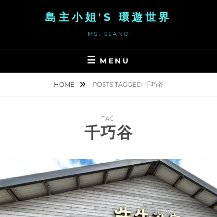
Skip
島主小姐'S 環遊世界
to
content
MS.ISLAND
MENU
HOME
POSTS TAGGED
千巧谷
TAG:
千巧谷