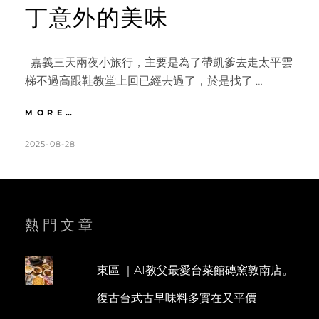
丁意外的美味
嘉義三天兩夜小旅行，主要是為了帶凱爹去走太平雲
梯不過高跟鞋教堂上回已經去過了，於是找了 …
雲
MORE…
林
｜
POSTED
BY
2025-08-28
K
L
無
ON
A
E
料
T
A
又
好
H
V
拍
L
E
熱門文章
的
千
E
A
巧
E
C
谷
東區 ｜AI教父最愛台菜館磚窯敦南店。
N
O
牧
復古台式古早味料多實在又平價
場。
M
伴
M