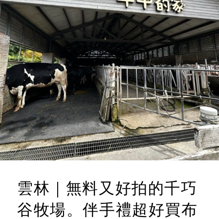
雲林｜無料又好拍的千巧
谷牧場。伴手禮超好買布