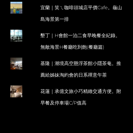
手
宜蘭｜笑ㄟ咖啡頭城店平價Cafe。龜山
E
禮
超
N
島海景第一排
好
T
買
布
墾丁｜H會館一泊二食早晚餐全紀錄。
丁
意
無敵海景H餐廳吃到飽(餐廳篇)
外
的
美
基隆｜潮境高空懸浮茶館小隱茶奄。推
味
薦給姊妹淘約會的日系禪意午茶
花蓮｜承億文旅小巧精緻交通方便。附
早餐及停車場C/P值高