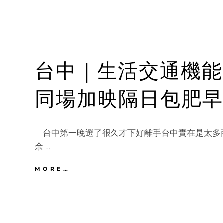
台中｜生活交通機能
同場加映隔日包肥早
台中第一晚選了很久才下好離手台中實在是太多
余 …
台
MORE…
中
｜
生
活
交