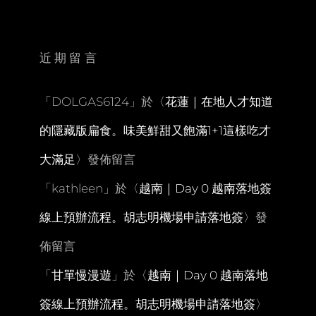
通
機
能
超
近期留言
優
的
三
「
DOLGAS6124
」於〈
花蓮｜在地人才知道
好
行
的隱藏版扁食。味美鮮甜又飽滿1+1這樣吃才
旅。
同
大滿足
〉發佈留言
場
加
「
kathleen
」於〈
越南｜Day 0 越南落地簽
映
隔
線上預辦流程。胡志明機場申請落地簽
〉發
日
包
佈留言
肥
早
「
甘單慢漫遊
」於〈
越南｜Day 0 越南落地
餐
簽線上預辦流程。胡志明機場申請落地簽
〉