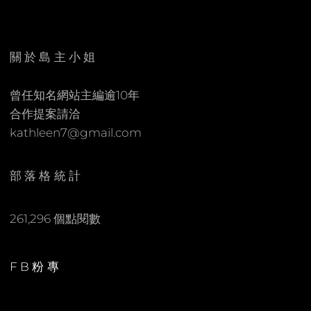
E
C
N
O
M
關於島主小姐
M
E
曾任知名網站主編逾10年
N
合作提案請洽
T
kathleen7@gmail.com
部落格統計
261,296 個點閱數
FB粉專