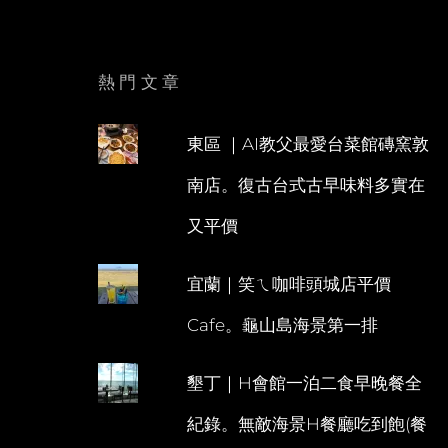
熱門文章
東區 ｜AI教父最愛台菜館磚窯敦
南店。復古台式古早味料多實在
又平價
宜蘭｜笑ㄟ咖啡頭城店平價
Cafe。龜山島海景第一排
墾丁｜H會館一泊二食早晚餐全
紀錄。無敵海景H餐廳吃到飽(餐