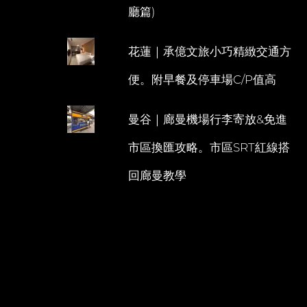
廳篇)
花蓮｜承億文旅小巧精緻交通方
便。附早餐及停車場C/P值高
曼谷｜廊曼機場行李寄放&免進
市區換匯攻略。市區SRT紅線搭
回廊曼教學