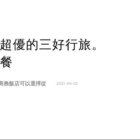
超優的三好行旅。
餐
商務飯店可以選擇從
POSTED
2021-04-02
ON
BY
K
L
A
E
T
A
H
V
L
E
E
A