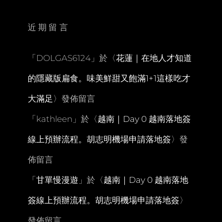
平
價
美
近期留言
食
~
韓
「
DOLGAS6124
」於〈
花蓮｜在地人才知道
庭
州
的隱藏版扁食。味美鮮甜又飽滿1+1這樣吃才
韓
式
大滿足
〉發佈留言
料
理
「
kathleen
」於〈
越南｜Day 0 越南落地簽
線上預辦流程。胡志明機場申請落地簽
〉發
佈留言
「
甘單慢漫遊
」於〈
越南｜Day 0 越南落地
簽線上預辦流程。胡志明機場申請落地簽
〉
發佈留言