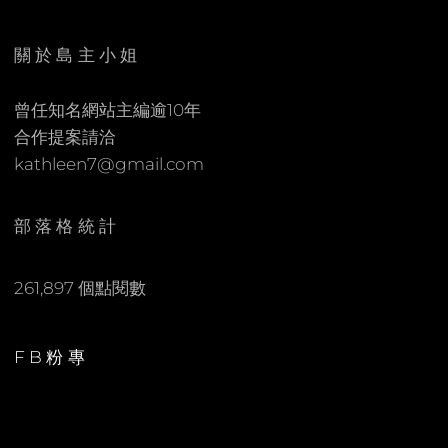
E
C
N
O
關於島主小姐
M
M
曾任知名網站主編逾10年
E
合作提案請洽
N
kathleen7@gmail.com
T
部落格統計
261,897 個點閱數
FB粉專