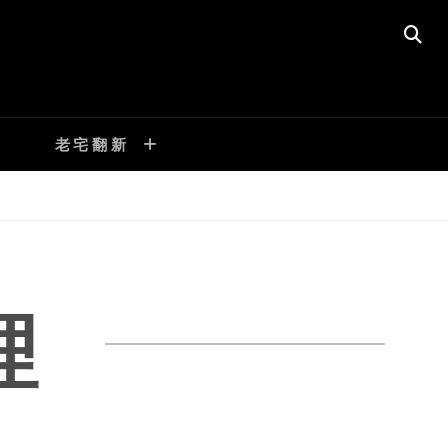
SE
老宅翻新
理