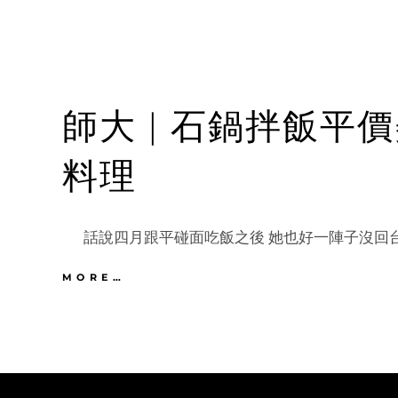
師大 | 石鍋拌飯平
料理
話說四月跟平碰面吃飯之後 她也好一陣子沒回台
師
MORE…
大
|
石
鍋
拌
飯