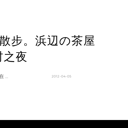
際通散步。浜辺の茶屋
村之夜
 …
POSTED
2012-04-05
ON
BY
K
L
A
E
T
A
H
V
L
E
E
A