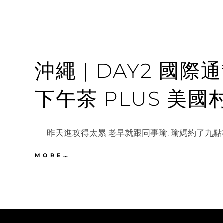
沖繩 | DAY2 國
下午茶 PLUS 美國
昨天進攻得太累 老早就跟同事瑜. 瑜媽約了九點在
沖
MORE…
繩
|
DAY2
國
際
通