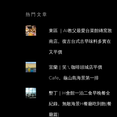
熱門文章
東區 ｜AI教父最愛台菜館磚窯敦
南店。復古台式古早味料多實在
又平價
宜蘭｜笑ㄟ咖啡頭城店平價
Cafe。龜山島海景第一排
墾丁｜H會館一泊二食早晚餐全
紀錄。無敵海景H餐廳吃到飽(餐
廳篇)