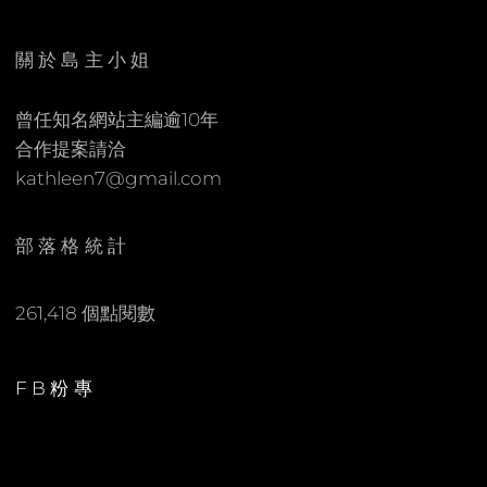
E
C
N
O
關於島主小姐
M
M
曾任知名網站主編逾10年
E
合作提案請洽
N
kathleen7@gmail.com
T
部落格統計
261,418 個點閱數
FB粉專