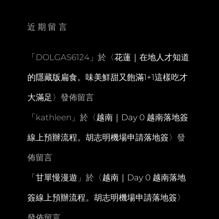
散
步。
浜
近期留言
辺
の
茶
「
DOLGAS6124
」於〈
花蓮｜在地人才知道
屋
下
的隱藏版扁食。味美鮮甜又飽滿1+1這樣吃才
午
茶
大滿足
〉發佈留言
PLUS
美
「
kathleen
」於〈
越南｜Day 0 越南落地簽
國
村
線上預辦流程。胡志明機場申請落地簽
〉發
之
夜
佈留言
「
甘單慢漫遊
」於〈
越南｜Day 0 越南落地
簽線上預辦流程。胡志明機場申請落地簽
〉
發佈留言