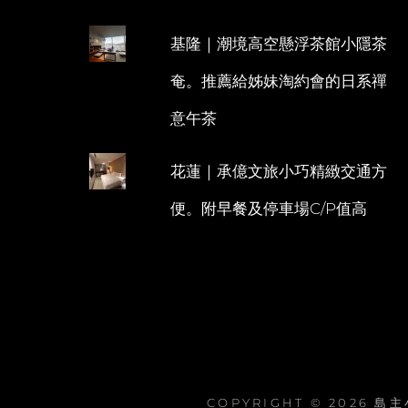
基隆｜潮境高空懸浮茶館小隱茶
奄。推薦給姊妹淘約會的日系禪
意午茶
花蓮｜承億文旅小巧精緻交通方
便。附早餐及停車場C/P值高
COPYRIGHT © 2026
島主