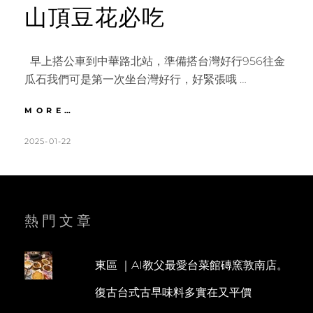
山頂豆花必吃
早上搭公車到中華路北站，準備搭台灣好行956往金
瓜石我們可是第一次坐台灣好行，好緊張哦 …
九
MORE…
份
｜
POSTED
BY
2025-01-22
K
L
絕
ON
A
E
美
T
A
海
景
H
V
報
L
E
熱門文章
時
山
E
A
步
E
C
道。
東區 ｜AI教父最愛台菜館磚窯敦南店。
N
O
祈
復古台式古早味料多實在又平價
堂
M
老
M