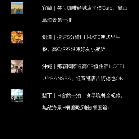
街
宜蘭｜笑ㄟ咖啡頭城店平價Cafe。龜山
E
美
食
N
島海景第一排
炸
T
魷
魚
劍潭｜捷運5分鐘HI MATE澳式早午
山
頂
餐。高C/P不限時好友小聚所
豆
花
必
沖繩｜那霸國際通高CP值住宿HOTEL
吃
URBANSEA。通宵逛唐吉訶德也OK
墾丁｜H會館一泊二食早晚餐全紀錄。
無敵海景H餐廳吃到飽(餐廳篇)