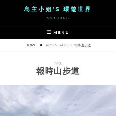
Skip
島主小姐'S 環遊世界
to
content
MS.ISLAND
MENU
HOME
POSTS TAGGED
報時山步道
TAG:
報時山步道