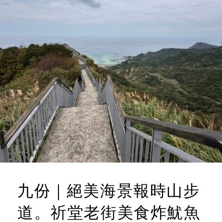
九份｜絕美海景報時山步
道。祈堂老街美食炸魷魚