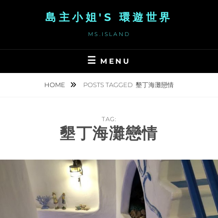
Skip
島主小姐'S 環遊世界
to
content
MS.ISLAND
MENU
HOME
POSTS TAGGED
墾丁海灘戀情
TAG:
墾丁海灘戀情