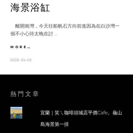
海景浴缸
離開南灣，今天往船帆石方向前進因為在白沙灣一
個不小心待太晚在討 …
墾
MORE…
丁
｜
POSTED
BY
2020-04-02
K
L
在
ON
A
E
船
T
A
帆
石
H
V
遇
L
E
熱門文章
見
地
E
A
中
E
C
海
宜蘭｜笑ㄟ咖啡頭城店平價Cafe。龜山
N
O
小
島海景第一排
希
M
臘。
M