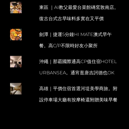
海
東區 ｜AI教父最愛台菜館磚窯敦南店。
E
灘
戀
N
復古台式古早味料多實在又平價
情
T
的
側
劍潭｜捷運5分鐘HI MATE澳式早午
海
景
餐。高C/P不限時好友小聚所
浴
缸
沖繩｜那霸國際通高CP值住宿HOTEL
URBANSEA。通宵逛唐吉訶德也OK
高雄｜平價住宿首選河堤美學商旅。附
設停車場大廳有按摩椅還附贈美味早餐