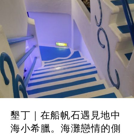
墾丁｜在船帆石遇見地中
海小希臘。海灘戀情的側