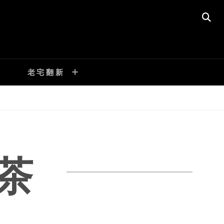
SE
老宅翻新
茶