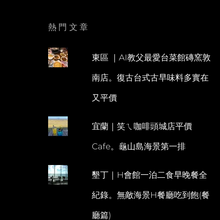
熱門文章
東區 ｜AI教父最愛台菜館磚窯敦
南店。復古台式古早味料多實在
又平價
宜蘭｜笑ㄟ咖啡頭城店平價
Cafe。龜山島海景第一排
墾丁｜H會館一泊二食早晚餐全
紀錄。無敵海景H餐廳吃到飽(餐
廳篇)