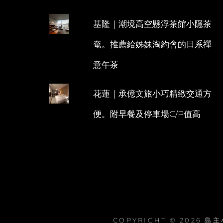
基隆｜潮境高空懸浮茶館小隱茶
奄。推薦給姊妹淘約會的日系禪
意午茶
花蓮｜承億文旅小巧精緻交通方
便。附早餐及停車場C/P值高
COPYRIGHT © 2026
島主