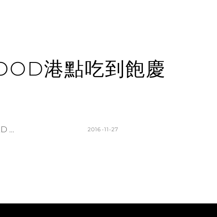
OOD港點吃到飽慶
 …
POSTED
2016-11-27
ON
BY
K
L
A
E
T
A
H
V
L
E
E
A