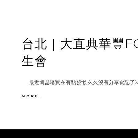
台北｜大直典華豐F
生會
最近凱瑟琳實在有點發懶 久久沒有分享食記了XD
台
MORE…
北
｜
大
直
典
華