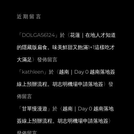
豐
FOOD
港
近期留言
點
吃
到
「
DOLGAS6124
」於〈
花蓮｜在地人才知道
飽
慶
的隱藏版扁食。味美鮮甜又飽滿1+1這樣吃才
生
會
大滿足
〉發佈留言
「
kathleen
」於〈
越南｜Day 0 越南落地簽
線上預辦流程。胡志明機場申請落地簽
〉發
佈留言
「
甘單慢漫遊
」於〈
越南｜Day 0 越南落地
簽線上預辦流程。胡志明機場申請落地簽
〉
發佈留言