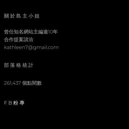
E
C
N
O
關於島主小姐
M
M
曾任知名網站主編逾10年
E
合作提案請洽
N
kathleen7@gmail.com
T
部落格統計
261,437 個點閱數
FB粉專