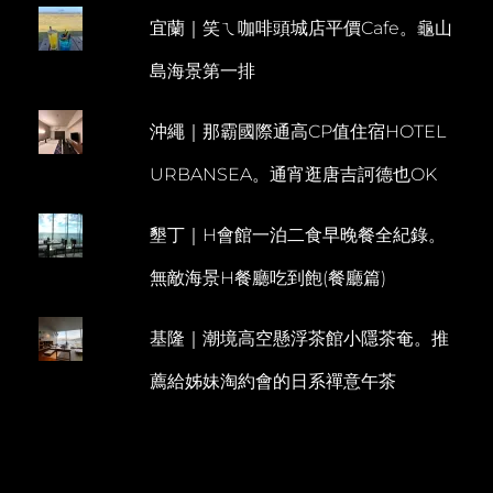
日
宜蘭｜笑ㄟ咖啡頭城店平價Cafe。龜山
E
落。
梅
N
島海景第一排
花
T
湖
餵
沖繩｜那霸國際通高CP值住宿HOTEL
魚
趣
URBANSEA。通宵逛唐吉訶德也OK
墾丁｜H會館一泊二食早晚餐全紀錄。
無敵海景H餐廳吃到飽(餐廳篇)
基隆｜潮境高空懸浮茶館小隱茶奄。推
薦給姊妹淘約會的日系禪意午茶