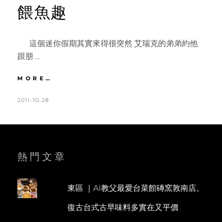
餵魚趣
這個迷你假期其實來得很突然 艾瑞克的弟弟約他
跟朋 …
宜
MORE…
蘭
|
POSTED
BY
2011-10-28
K
L
蘭
ON
A
E
陽
T
A
博
物
H
V
館
L
E
熱門文章
朝
聖。
E
A
金
E
C
車
東區 ｜AI教父最愛台菜館磚窯敦南店。
N
O
咖
復古台式古早味料多實在又平價
啡
M
品
M