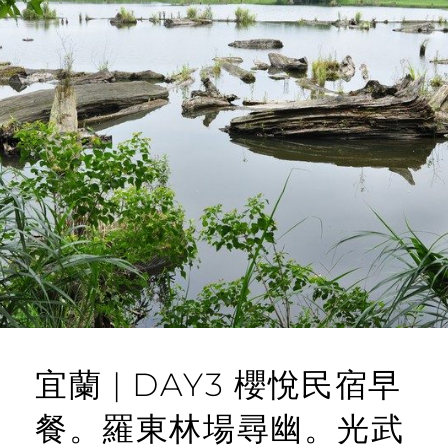
宜蘭 | DAY3 櫻悅民宿早
餐。羅東林場尋幽。光武