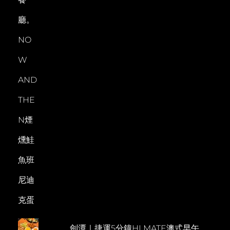
劍潭｜捷運5分鐘HI MATE澳式早午