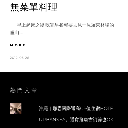
無菜單料理
早上起床之後 吃完早餐就要去見一見羅東林場的
盧山 …
宜
MORE…
蘭
|
POSTED
BY
2012-05-26
K
L
DAY3
ON
A
E
櫻
T
A
悅
民
H
V
宿
L
E
熱門文章
早
餐。
E
A
羅
E
C
東
沖繩｜那霸國際通高CP值住宿HOTEL
N
O
林
URBANSEA。通宵逛唐吉訶德也OK
場
M
尋
M