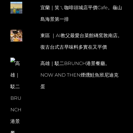
幽。
宜蘭｜笑ㄟ咖啡頭城店平價Cafe。龜山
E
光
武
N
島海景第一排
無
T
菜
單
東區 ｜AI教父最愛台菜館磚窯敦南店。
料
理
復古台式古早味料多實在又平價
高雄｜駁二BRUNCH港景餐廳。
NOW AND THEN煙燻鮭魚班尼迪克
蛋