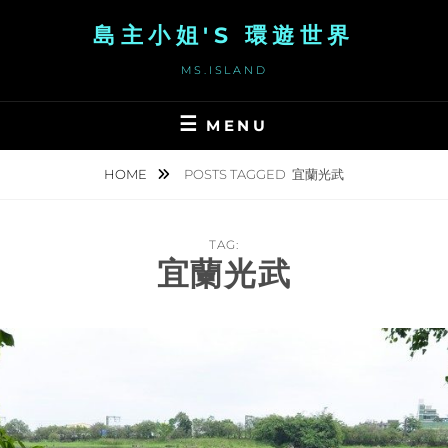
Skip
島主小姐'S 環遊世界
to
content
MS.ISLAND
MENU
HOME
POSTS TAGGED
宜蘭光武
TAG:
宜蘭光武