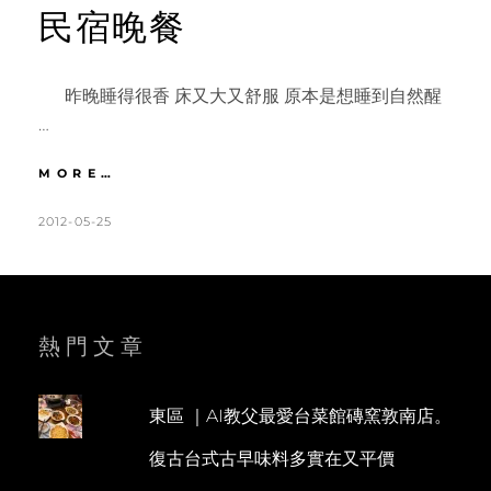
民宿晚餐
昨晚睡得很香 床又大又舒服 原本是想睡到自然醒
…
宜
MORE…
蘭
|
POSTED
BY
2012-05-25
K
L
DAY2
ON
A
E
蘭
T
A
城
晶
H
V
英
L
E
熱門文章
早
餐。
E
A
冬
E
C
山
東區 ｜AI教父最愛台菜館磚窯敦南店。
N
O
河
復古台式古早味料多實在又平價
騎
M
車
M