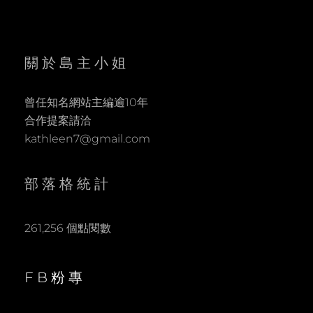
關於島主小姐
曾任知名網站主編逾10年
合作提案請洽
kathleen7@gmail.com
部落格統計
261,256 個點閱數
FB粉專