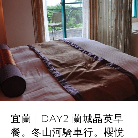
宜蘭 | DAY2 蘭城晶英早
餐。冬山河騎車行。櫻悅