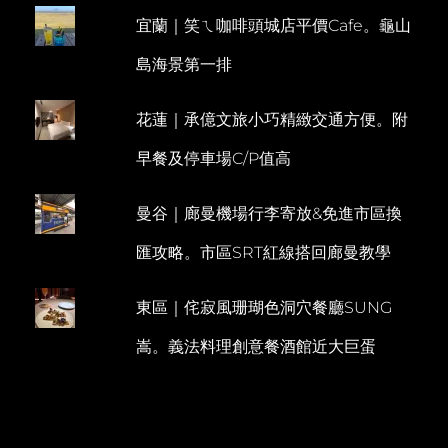
行。
宜蘭｜笑ㄟ咖啡頭城店平價Cafe。龜山
E
櫻
悅
N
島海景第一排
民
T
宿
晚
花蓮｜承億文旅小巧精緻交通方便。附
餐
早餐及停車場C/P值高
曼谷｜廊曼機場行李寄放&免進市區換
匯攻略。市區SRT紅線搭回廊曼教學
東區｜侘寂風珊瑚色洞穴餐廳SUNG
嵩。義法料理創意餐酒館近大巨蛋