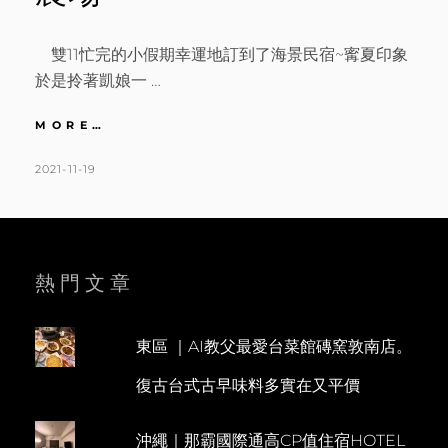
雙11忙完的小假期幸運地訂到了海景民宿~寗夏印象
於是拎著凱娘一 …
宜
MORE…
蘭
｜
POSTED
BY
2021-11-19
K
L
水
ON
A
E
豚
T
A
君
&
H
V
小
L
E
熱門文章
鹿
E
A
斑
比
E
C
陪
東區 ｜AI教父最愛台菜館磚窯敦南店。
N
O
玩
復古台式古早味料多實在又平價
一
M
早
M
上。
沖繩｜那霸國際通高CP值住宿HOTEL
E
整