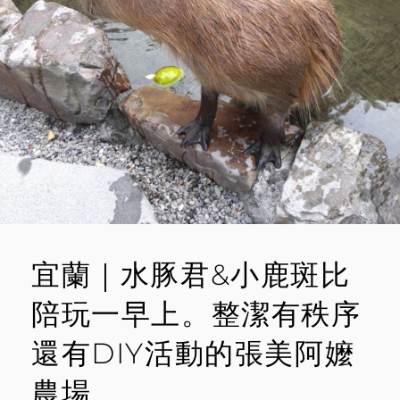
小
E
小
水
N
豚
T
君
可
愛
爆
擊
宜蘭｜水豚君&小鹿斑比
陪玩一早上。整潔有秩序
還有DIY活動的張美阿嬤
農場