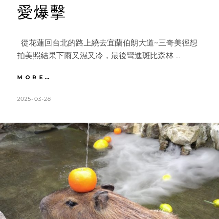
愛爆擊
從花蓮回台北的路上繞去宜蘭伯朗大道~三奇美徑想
拍美照結果下雨又濕又冷，最後彎進斑比森林 …
宜
MORE…
蘭
｜
POSTED
BY
2025-03-28
K
L
走
ON
A
E
進
T
A
童
話
H
V
故
L
E
事
裡
E
A
的
E
C
斑
N
O
比
山
M
丘。
M