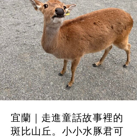
宜蘭｜走進童話故事裡的
斑比山丘。小小水豚君可