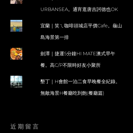
潔
N
URBANSEA。通宵逛唐吉訶德也OK
有
T
秩
序
宜蘭｜笑ㄟ咖啡頭城店平價Cafe。龜山
還
有
島海景第一排
DIY
活
動
劍潭｜捷運5分鐘HI MATE澳式早午
的
張
餐。高C/P不限時好友小聚所
美
阿
墾丁｜H會館一泊二食早晚餐全紀錄。
嬤
農
無敵海景H餐廳吃到飽(餐廳篇)
場
近期留言