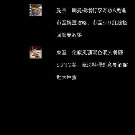
曼谷｜廊曼機場行李寄放&免進
市區換匯攻略。市區SRT紅線搭
回廊曼教學
東區｜侘寂風珊瑚色洞穴餐廳
SUNG嵩。義法料理創意餐酒館
近大巨蛋