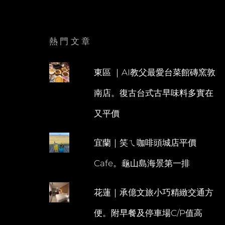
熱門文章
東區 ｜AI教父最愛台菜館磚窯敦
南店。復古台式古早味料多實在
又平價
宜蘭｜笑ㄟ咖啡頭城店平價
Cafe。龜山島海景第一排
花蓮｜承億文旅小巧精緻交通方
便。附早餐及停車場C/P值高