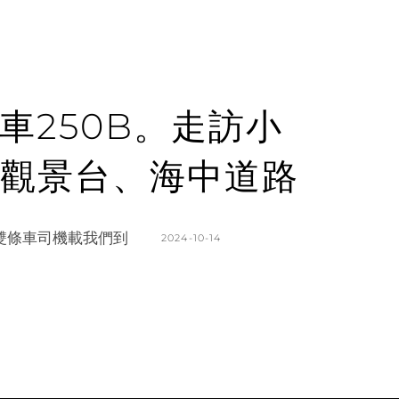
車250B。走訪小
觀景台、海中道路
排的雙條車司機載我們到
POSTED
2024-10-14
ON
BY
K
L
A
E
T
A
H
V
L
E
E
A