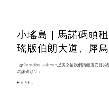
小瑤島｜馬諾碼頭租
瑤版伯朗大道、犀鳥
從Paradise KohYao退房之後我們請飯店安
馬諾碼頭Ma …
小
MORE…
瑤
島
｜
馬
諾