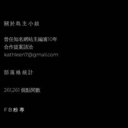
E
C
N
O
M
關於島主小姐
M
E
曾任知名網站主編逾10年
N
合作提案請洽
T
kathleen7@gmail.com
部落格統計
261,261 個點閱數
FB粉專