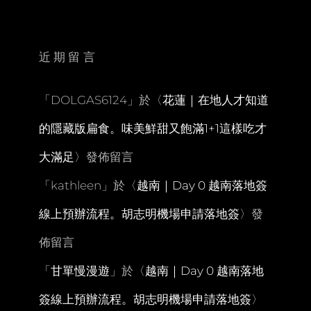
碼
頭
租
車
近期留言
250B。
走
訪
「
DOLGAS6124
」於〈
花蓮｜在地人才知道
小
瑤
的隱藏版扁食。味美鮮甜又飽滿1+1這樣吃才
版
伯
大滿足
〉發佈留言
朗
大
「
kathleen
」於〈
越南｜Day 0 越南落地簽
道、
犀
線上預辦流程。胡志明機場申請落地簽
〉發
鳥
觀
佈留言
景
台、
「
甘單慢漫遊
」於〈
越南｜Day 0 越南落地
海
中
簽線上預辦流程。胡志明機場申請落地簽
〉
道