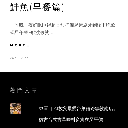
鮭魚(早餐篇)
昨晚一夜好眠睡得超香甜準備起床刷牙到樓下吃歐
式早午餐~耶渡假就 …
墾
MORE…
丁
｜
POSTED
BY
2021-12-27
K
L
網
ON
A
E
美
T
A
級
的
H
V
早
L
E
熱門文章
午
餐
E
A
就
E
C
像
東區 ｜AI教父最愛台菜館磚窯敦南店。
N
O
在
復古台式古早味料多實在又平價
希
M
臘。
M