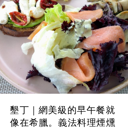
墾丁｜網美級的早午餐就
像在希臘。義法料理煙燻