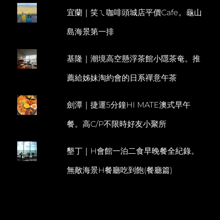
義
宜蘭｜笑ㄟ咖啡頭城店平價Cafe。龜山
E
法
料
N
島海景第一排
理
T
煙
燻
基隆｜潮境高空懸浮茶館小隱茶奄。推
鮭
魚
薦給姊妹淘約會的日系禪意午茶
(早
餐
篇)
劍潭｜捷運5分鐘HI MATE澳式早午
餐。高C/P不限時好友小聚所
墾丁｜H會館一泊二食早晚餐全紀錄。
無敵海景H餐廳吃到飽(餐廳篇)