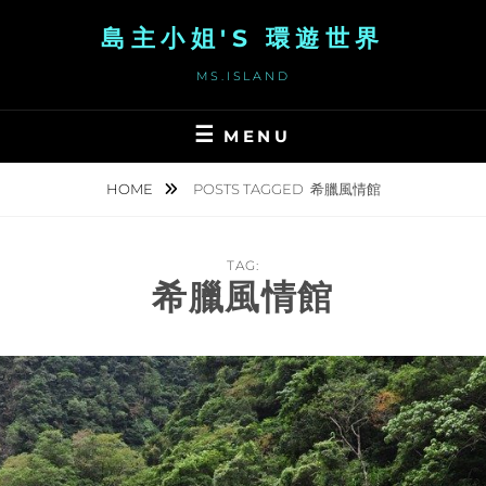
Skip
島主小姐'S 環遊世界
to
content
MS.ISLAND
MENU
HOME
POSTS TAGGED
希臘風情館
TAG:
希臘風情館