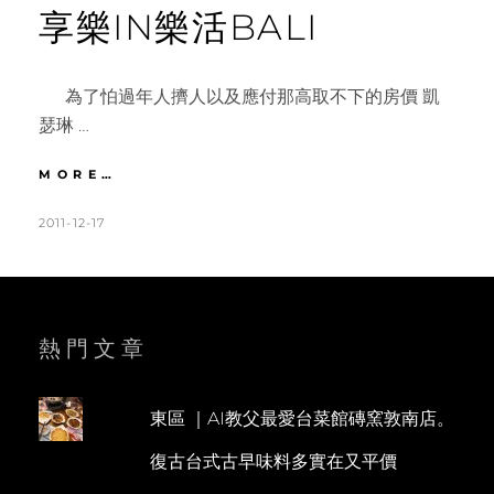
享樂IN樂活BALI
為了怕過年人擠人以及應付那高取不下的房價 凱
瑟琳 …
花
MORE…
蓮
|
POSTED
BY
2011-12-17
K
1
DAY1
ON
A
C
慕
T
O
谷
慕
H
M
魚
L
M
熱門文章
樂
E
E
活
去。
E
N
必
東區 ｜AI教父最愛台菜館磚窯敦南店。
N
T
吃
復古台式古早味料多實在又平價
炸
蛋