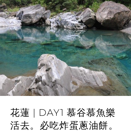
花蓮 | DAY1 慕谷慕魚樂
活去。必吃炸蛋蔥油餅。