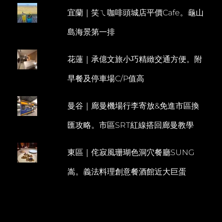
蔥
宜蘭｜笑ㄟ咖啡頭城店平價Cafe。龜山
油
餅。
島海景第一排
享
樂
IN
花蓮｜承億文旅小巧精緻交通方便。附
樂
活
早餐及停車場C/P值高
BALI
曼谷｜廊曼機場行李寄放&免進市區換
匯攻略。市區SRT紅線搭回廊曼教學
東區｜侘寂風珊瑚色洞穴餐廳SUNG
嵩。義法料理創意餐酒館近大巨蛋