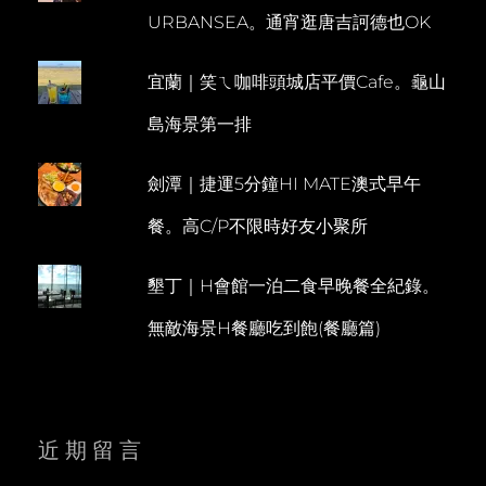
料
N
URBANSEA。通宵逛唐吉訶德也OK
理
T
宜蘭｜笑ㄟ咖啡頭城店平價Cafe。龜山
島海景第一排
劍潭｜捷運5分鐘HI MATE澳式早午
餐。高C/P不限時好友小聚所
墾丁｜H會館一泊二食早晚餐全紀錄。
無敵海景H餐廳吃到飽(餐廳篇)
近期留言