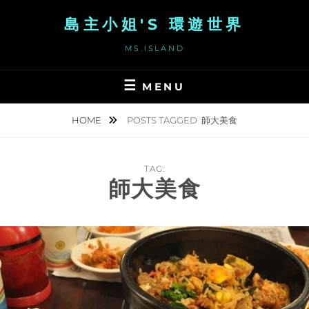
Skip
島主小姐'S 環遊世界
to
content
MS.ISLAND
MENU
HOME
POSTS TAGGED
師大美食
TAG:
師大美食