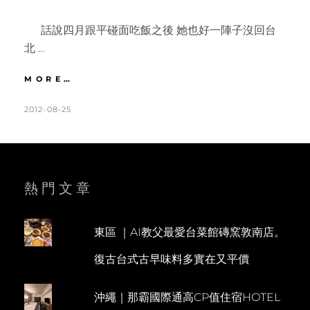
話說四月跟平碰面吃飯之後 她也好一陣子沒回台
北 …
師
MORE…
大
|
POSTED
BY
2012-08-25
K
L
石
ON
A
E
鍋
T
A
拌
飯
H
V
平
L
E
熱門文章
價
美
E
A
食
E
C
~
東區 ｜AI教父最愛台菜館磚窯敦南店。
N
O
韓
復古台式古早味料多實在又平價
庭
M
州
M
韓
沖繩｜那霸國際通高CP值住宿HOTEL
E
式