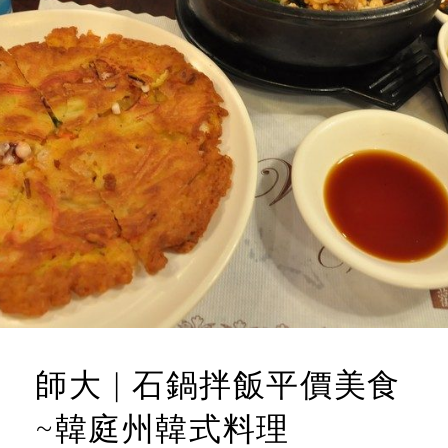
師大 | 石鍋拌飯平價美食
~韓庭州韓式料理