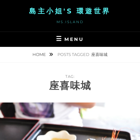
Skip
島主小姐'S 環遊世界
to
content
MS.ISLAND
MENU
HOME
POSTS TAGGED
座喜味城
TAG:
座喜味城