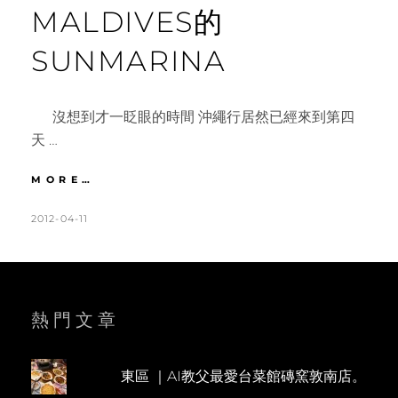
MALDIVES的
SUNMARINA
沒想到才一眨眼的時間 沖繩行居然已經來到第四
天 …
沖
MORE…
繩
|
POSTED
BY
2012-04-11
K
1
DAY4
ON
A
C
復
T
O
古
琉
H
M
球
L
M
熱門文章
村。
海
E
E
人
E
N
食
東區 ｜AI教父最愛台菜館磚窯敦南店。
N
T
堂