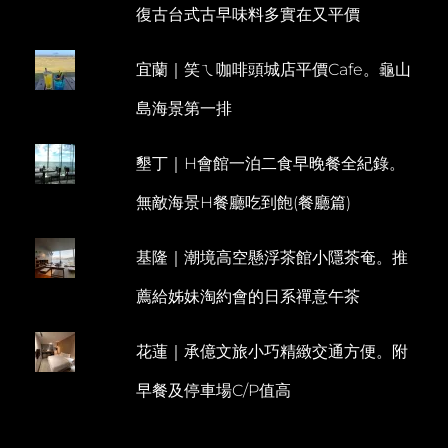
復古台式古早味料多實在又平價
好
味。
置
宜蘭｜笑ㄟ咖啡頭城店平價Cafe。龜山
身
MALDIVES
島海景第一排
的
SUNMARINA
墾丁｜H會館一泊二食早晚餐全紀錄。
無敵海景H餐廳吃到飽(餐廳篇)
基隆｜潮境高空懸浮茶館小隱茶奄。推
薦給姊妹淘約會的日系禪意午茶
花蓮｜承億文旅小巧精緻交通方便。附
早餐及停車場C/P值高