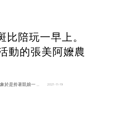
斑比陪玩一早上。
Y活動的張美阿嬤農
象於是拎著凱娘一 …
POSTED
2021-11-19
ON
BY
K
L
A
E
T
A
H
V