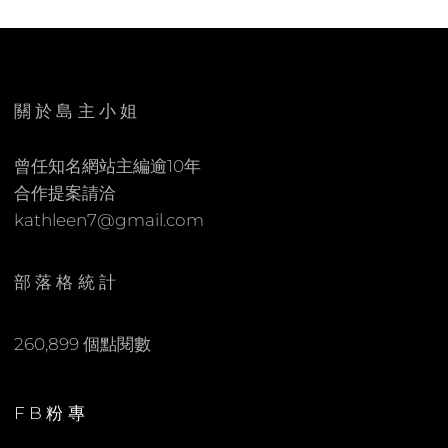
L
E
E
A
E
C
N
O
關於島主小姐
M
M
曾任知名網站主編逾10年
E
合作提案請洽
N
kathleen7@gmail.com
T
部落格統計
260,899 個點閱數
FB粉專