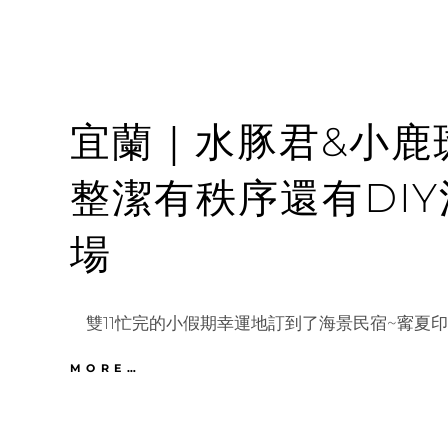
宜蘭｜水豚君&小鹿
整潔有秩序還有DI
場
雙11忙完的小假期幸運地訂到了海景民宿~寗夏印
宜
MORE…
蘭
｜
水
豚