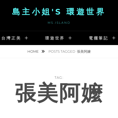
島主小姐'S 環遊世界
MS.ISLAND
台灣正美
環遊世界
電癮筆記
HOME
POSTS TAGGED
張美阿嬤
TAG:
張美阿嬤