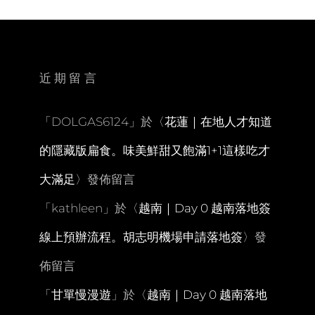
君
&
小
鹿
斑
近期留言
比
陪
玩
「
DOLGAS6124
」於〈
花蓮｜在地人才知道
一
早
的隱藏版扁食。味美鮮甜又飽滿1+1這樣吃才
上。
整
大滿足
〉發佈留言
潔
有
「
kathleen
」於〈
越南｜Day 0 越南落地簽
秩
序
線上預辦流程。胡志明機場申請落地簽
〉發
還
有
佈留言
DIY
活
「
甘單慢漫遊
」於〈
越南｜Day 0 越南落地
動
的