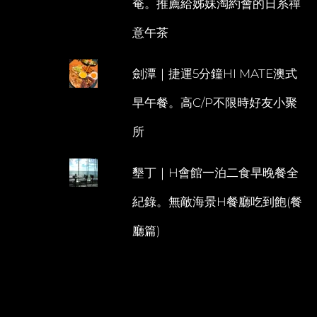
奄。推薦給姊妹淘約會的日系禪
意午茶
劍潭｜捷運5分鐘HI MATE澳式
早午餐。高C/P不限時好友小聚
所
墾丁｜H會館一泊二食早晚餐全
紀錄。無敵海景H餐廳吃到飽(餐
廳篇)