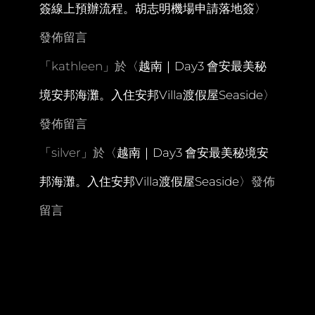
簽線上預辦流程。胡志明機場申請落地簽
〉
張
美
發佈留言
阿
嬤
「
kathleen
農
」於〈
越南｜Day3 會安最美秘
場
境安邦海灘。入住安邦Villa渡假屋Seaside
〉
發佈留言
「
silver
」於〈
越南｜Day3 會安最美秘境安
邦海灘。入住安邦Villa渡假屋Seaside
〉發佈
留言