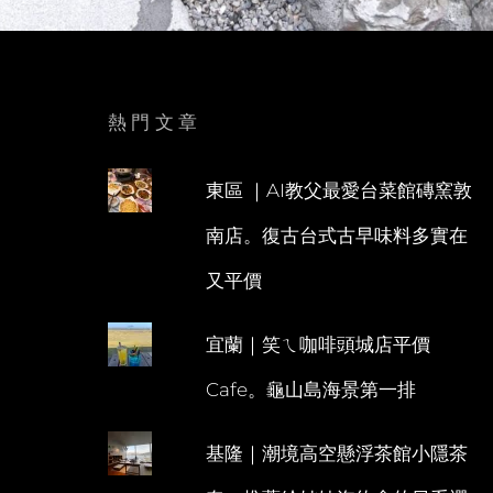
熱門文章
東區 ｜AI教父最愛台菜館磚窯敦
南店。復古台式古早味料多實在
又平價
宜蘭｜笑ㄟ咖啡頭城店平價
Cafe。龜山島海景第一排
基隆｜潮境高空懸浮茶館小隱茶