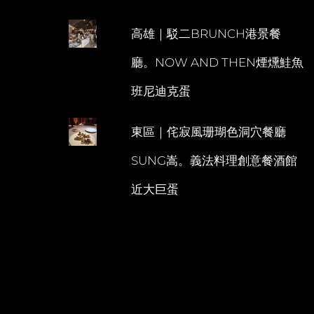
高雄｜駁二BRUNCH港景餐
廳。NOW AND THEN煙燻鮭魚
班尼迪克蛋
東區｜侘寂風珊瑚色洞穴餐廳
SUNG嵩。義法料理創意餐酒館
近大巨蛋