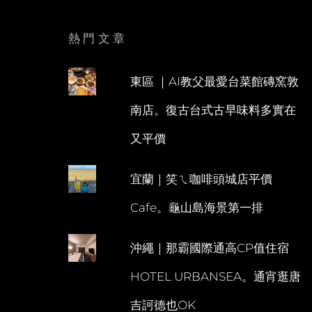
熱門文章
東區 ｜AI教父最愛台菜館磚窯敦
南店。復古台式古早味料多實在
又平價
宜蘭｜笑ㄟ咖啡頭城店平價
Cafe。龜山島海景第一排
沖繩｜那霸國際通高CP值住宿
HOTEL URBANSEA。通宵逛唐
吉訶德也OK