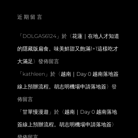
山
與
海
近期留言
的
一
期
「
DOLGAS6124
」於〈
花蓮｜在地人才知道
一
會。
的隱藏版扁食。味美鮮甜又飽滿1+1這樣吃才
保
證
大滿足
〉發佈留言
忘
憂
「
kathleen
」於〈
越南｜Day 0 越南落地簽
超
療
線上預辦流程。胡志明機場申請落地簽
〉發
癒
絕
佈留言
美
海
「
甘單慢漫遊
」於〈
越南｜Day 0 越南落地
景
步
簽線上預辦流程。胡志明機場申請落地簽
〉
道
發佈留言