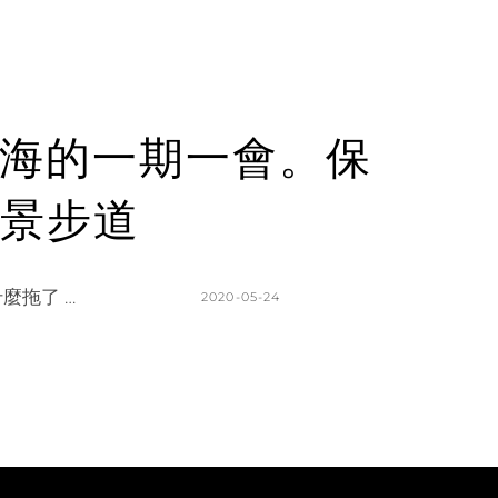
海的一期一會。保
景步道
拖了 …
POSTED
2020-05-24
ON
BY
K
L
A
E
T
A
H
V
L
E
E
A