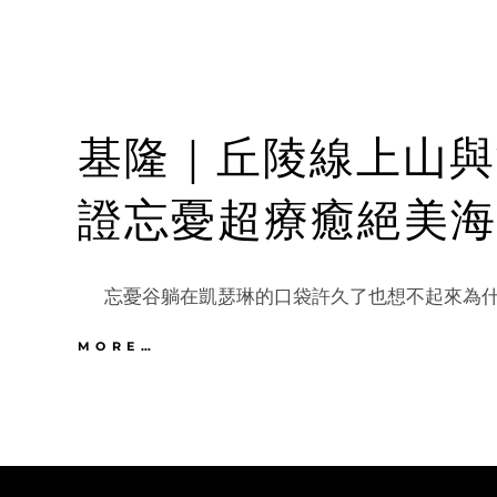
基隆｜丘陵線上山與
證忘憂超療癒絕美海
忘憂谷躺在凱瑟琳的口袋許久了也想不起來為什麼
基
MORE…
隆
｜
丘
陵
線
上