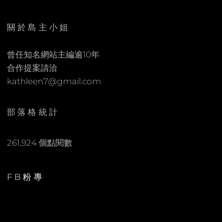
E
C
N
O
關於島主小姐
M
M
曾任知名網站主編逾10年
E
合作提案請洽
N
kathleen7@gmail.com
T
部落格統計
261,924 個點閱數
FB粉專