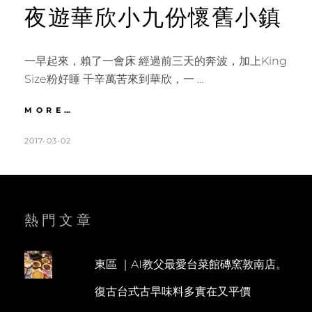
夜遊華欣小九份懷舊小鎮
一早起來，賴了一會床 經過前三天的奔波，加上King
Size粉好睡 千辛萬苦來到華欣，一 …
華
MORE…
欣
｜
POSTED
BY
2017-03-02
K
L
DAY4
ON
A
E
柚
T
A
木
皇
H
V
宮
L
E
熱門文章
愛
與
E
A
希
E
C
望
東區 ｜AI教父最愛台菜館磚窯敦南店。
N
O
之
復古台式古早味料多實在又平價
宮。
M
正
M