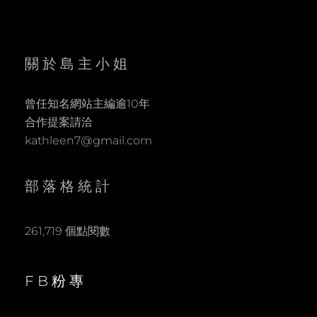
關於島主小姐
曾任知名網站主編逾10年
合作提案請洽
kathleen7@gmail.com
部落格統計
261,719 個點閱數
FB粉專