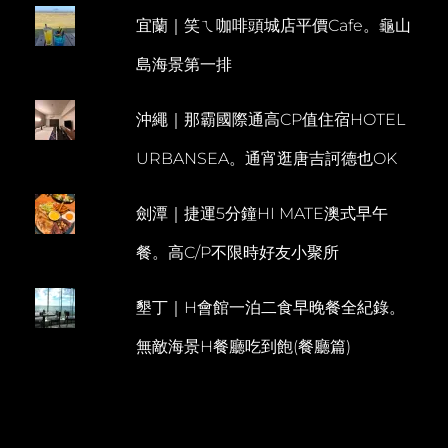
盛
宜蘭｜笑ㄟ咖啡頭城店平價Cafe。龜山
E
食
堂。
N
島海景第一排
夜
T
遊
華
沖繩｜那霸國際通高CP值住宿HOTEL
欣
小
URBANSEA。通宵逛唐吉訶德也OK
九
份
懷
劍潭｜捷運5分鐘HI MATE澳式早午
舊
小
餐。高C/P不限時好友小聚所
鎮
墾丁｜H會館一泊二食早晚餐全紀錄。
無敵海景H餐廳吃到飽(餐廳篇)