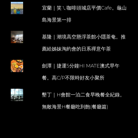
蔥
宜蘭｜笑ㄟ咖啡頭城店平價Cafe。龜山
油
餅。
島海景第一排
享
樂
IN
基隆｜潮境高空懸浮茶館小隱茶奄。推
樂
活
薦給姊妹淘約會的日系禪意午茶
BALI
劍潭｜捷運5分鐘HI MATE澳式早午
餐。高C/P不限時好友小聚所
墾丁｜H會館一泊二食早晚餐全紀錄。
無敵海景H餐廳吃到飽(餐廳篇)