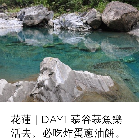
花蓮 | DAY1 慕谷慕魚樂
活去。必吃炸蛋蔥油餅。