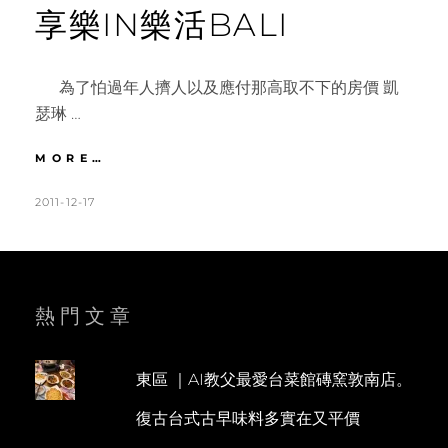
享樂IN樂活BALI
為了怕過年人擠人以及應付那高取不下的房價 凱
瑟琳 …
花
MORE…
蓮
|
POSTED
BY
2011-12-17
K
1
DAY1
ON
A
C
慕
T
O
谷
慕
H
M
魚
L
M
熱門文章
樂
E
E
活
去。
E
N
必
東區 ｜AI教父最愛台菜館磚窯敦南店。
N
T
吃
復古台式古早味料多實在又平價
炸
蛋