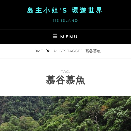
Skip
島主小姐'S 環遊世界
to
content
MS.ISLAND
MENU
HOME
POSTS TAGGED
慕谷慕魚
TAG:
慕谷慕魚