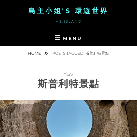
Skip
島主小姐'S 環遊世界
to
content
MS.ISLAND
MENU
HOME
POSTS TAGGED
斯普利特景點
TAG:
斯普利特景點