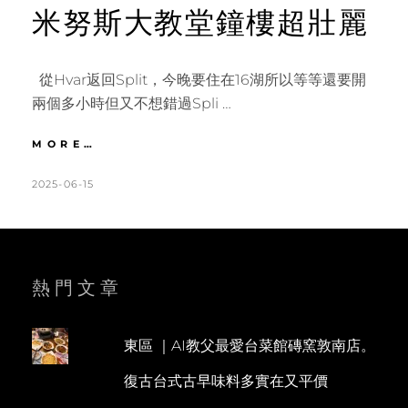
米努斯大教堂鐘樓超壯麗
從Hvar返回Split，今晚要住在16湖所以等等還要開
兩個多小時但又不想錯過Spli …
克
MORE…
羅
埃
POSTED
BY
2025-06-15
K
L
西
ON
A
E
亞
T
A
｜
SPLIT
H
V
斯
L
E
熱門文章
普
利
E
A
特
E
C
戴
東區 ｜AI教父最愛台菜館磚窯敦南店。
N
O
克
復古台式古早味料多實在又平價
里
M
先
M