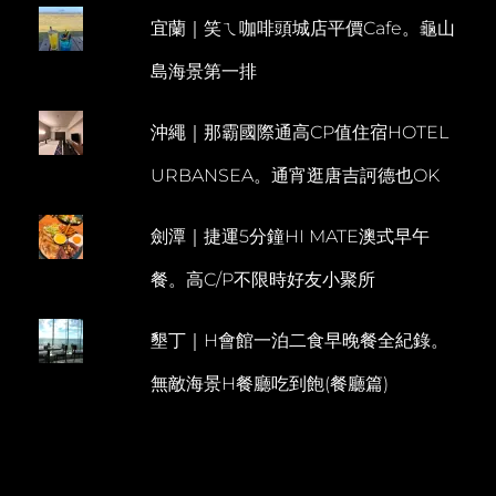
皇
宜蘭｜笑ㄟ咖啡頭城店平價Cafe。龜山
E
宮。
聖
N
島海景第一排
多
T
米
努
沖繩｜那霸國際通高CP值住宿HOTEL
斯
大
URBANSEA。通宵逛唐吉訶德也OK
教
堂
鐘
劍潭｜捷運5分鐘HI MATE澳式早午
樓
超
餐。高C/P不限時好友小聚所
壯
麗
墾丁｜H會館一泊二食早晚餐全紀錄。
無敵海景H餐廳吃到飽(餐廳篇)