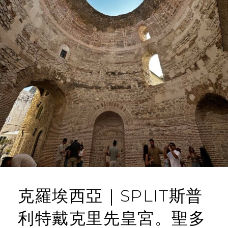
克羅埃西亞｜SPLIT斯普
利特戴克里先皇宮。聖多