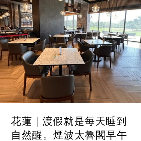
花蓮｜渡假就是每天睡到
自然醒。煙波太魯閣早午