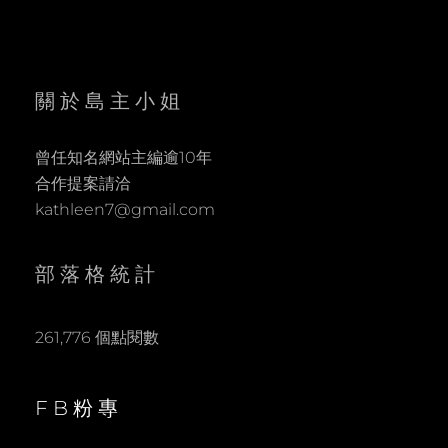
關於島主小姐
曾任知名網站主編逾10年
合作提案請洽
kathleen7@gmail.com
部落格統計
261,776 個點閱數
FB粉專