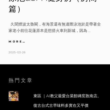
篇）
久聞煙波太魯閣，有海景還有無邊際泳池於是帶著全
家老小前往花蓮原本是想搭火車到新城，因為 …
花
MORE…
蓮
｜
POSTED
BY
2025-03-26
K
L
渡
ON
A
E
假
T
A
感
煙
H
V
波
L
E
熱門文章
太
魯
E
A
閣。
E
C
看
東區 ｜AI教父最愛台菜館磚窯敦南店。
N
O
海
復古台式古早味料多實在又平價
泡
M