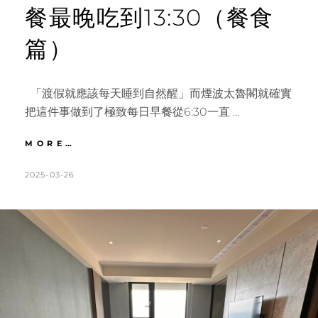
餐最晚吃到13:30（餐食
篇）
「渡假就應該每天睡到自然醒」而煙波太魯閣就確實
把這件事做到了極致每日早餐從6:30一直 …
花
MORE…
蓮
｜
POSTED
BY
2025-03-26
K
L
渡
ON
A
E
假
T
A
就
是
H
V
每
L
E
天
睡
E
A
到
E
C
自
N
O
然