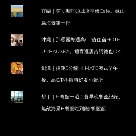
澡
M
還
宜蘭｜笑ㄟ咖啡頭城店平價Cafe。龜山
E
有
無
N
島海景第一排
邊
T
際
泳
沖繩｜那霸國際通高CP值住宿HOTEL
池
&SPA
URBANSEA。通宵逛唐吉訶德也OK
健
身
房
劍潭｜捷運5分鐘HI MATE澳式早午
（房
間
餐。高C/P不限時好友小聚所
篇）
墾丁｜H會館一泊二食早晚餐全紀錄。
無敵海景H餐廳吃到飽(餐廳篇)