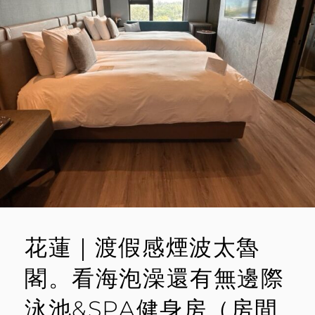
醒。
M
煙
M
波
E
太
魯
N
閣
T
早
午
餐
最
晚
吃
到
13:30（餐
食
篇）
花蓮｜渡假感煙波太魯
閣。看海泡澡還有無邊際
泳池&SPA健身房（房間