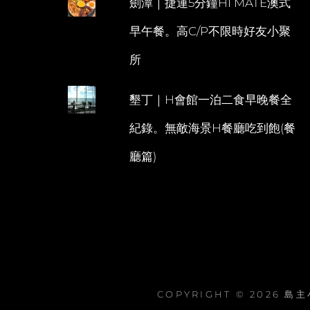
劍潭｜捷運5分鐘HI MATE澳式
早午餐。高C/P不限時好友小聚
所
墾丁｜H會館一泊二食早晚餐全
紀錄。無敵海景H餐廳吃到飽(餐
廳篇)
COPYRIGHT © 2026
島主