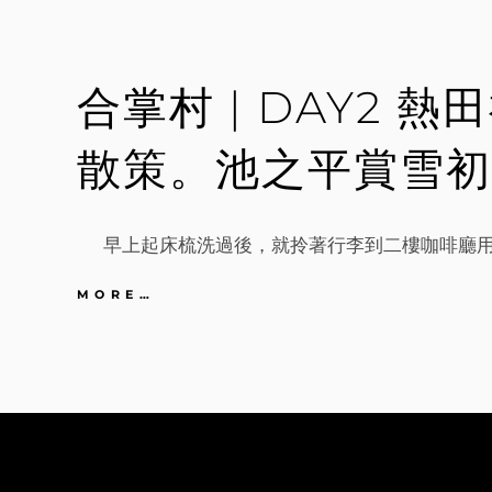
兼
六
園
遊
合掌村 | DAY2 
園
趣。
合
散策。池之平賞雪初
掌
村
薑
餅
早上起床梳洗過後，就拎著行李到二樓咖啡廳用早
屋
朝
聖
合
MORE…
掌
村
|
DAY2
熱
田
神
宮。
馬