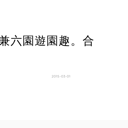
金澤兼六園遊園趣。合
POSTED
2015-03-01
ON
BY
K
L
A
E
T
A
H
V
L
E
E
A