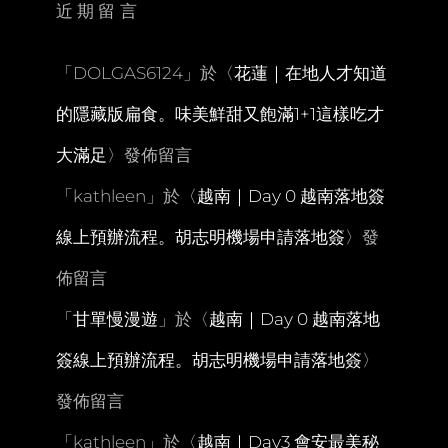
近期留言
籠
宿
古
「
DOLGAS6124
」於〈
花蓮｜在地人才知道
道
散
的隱藏版扁食。味美鮮甜又飽滿1+1這樣吃才
策。
池
大滿足
〉發佈留言
之
平
「
kathleen
」於〈
越南｜Day 0 越南落地簽
賞
雪
線上預辦流程。胡志明機場申請落地簽
〉發
初
體
佈留言
驗
「
甘單慢漫遊
」於〈
越南｜Day 0 越南落地
簽線上預辦流程。胡志明機場申請落地簽
〉
發佈留言
「
kathleen
」於〈
越南｜Day3 會安最美秘