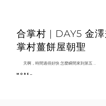
合掌村 | DAY5 
掌村薑餅屋朝聖
天啊，時間過得好快 怎麼瞬間來到第五 …
合
MORE…
掌
村
|
DAY5
金
澤