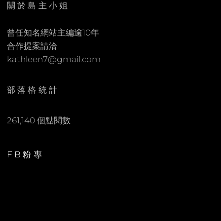
關於島主小姐
M
M
曾任知名網站主編逾10年
E
合作提案請洽
N
kathleen7@gmail.com
T
部落格統計
261,140 個點閱數
FB粉專