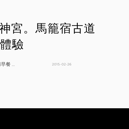
E
C
N
O
M
熱田神宮。馬籠宿古道
M
E
體驗
N
T
餐 …
POSTED
2015-02-26
ON
BY
K
L
A
E
T
A
H
V
L
E
E
A
E
C
N
O