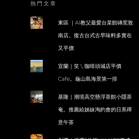
熱門文章
東區 ｜AI教父最愛台菜館磚窯敦
南店。復古台式古早味料多實在
又平價
宜蘭｜笑ㄟ咖啡頭城店平價
Cafe。龜山島海景第一排
基隆｜潮境高空懸浮茶館小隱茶
奄。推薦給姊妹淘約會的日系禪
意午茶