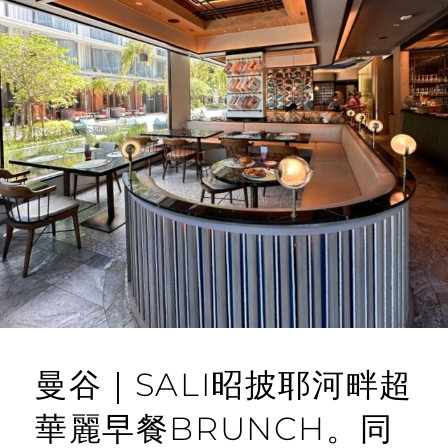
曼谷｜SALI昭披耶河畔超
華麗早餐BRUNCH。同