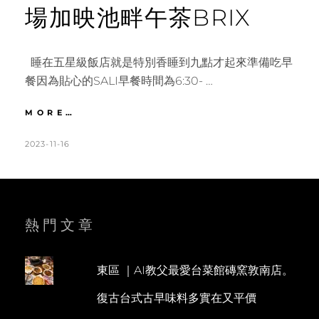
場加映池畔午茶BRIX
睡在五星級飯店就是特別香睡到九點才起來準備吃早
餐因為貼心的SALI早餐時間為6:30- …
曼
MORE…
谷
｜
POSTED
BY
2023-11-16
K
L
SALI
ON
A
E
昭
T
A
披
耶
H
V
河
L
E
熱門文章
畔
E
A
超
華
E
C
麗
東區 ｜AI教父最愛台菜館磚窯敦南店。
N
O
早
復古台式古早味料多實在又平價
餐
M
BRUNCH。
M