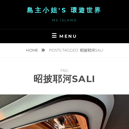
Skip
島主小姐'S 環遊世界
to
content
MS.ISLAND
MENU
HOME
POSTS TAGGED
昭披耶河SALI
TAG:
昭披耶河SALI