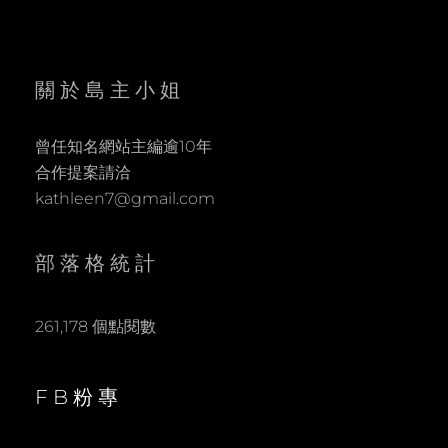
關於島主小姐
曾任知名網站主編逾10年
合作提案請洽
kathleen7@gmail.com
部落格統計
261,178 個點閱數
FB粉專