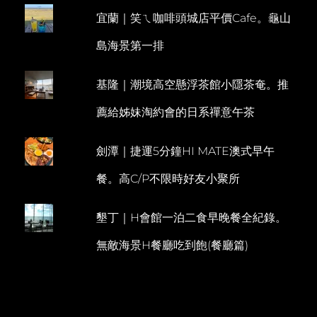
同
宜蘭｜笑ㄟ咖啡頭城店平價Cafe。龜山
E
場
加
N
島海景第一排
映
T
池
畔
基隆｜潮境高空懸浮茶館小隱茶奄。推
午
茶
薦給姊妹淘約會的日系禪意午茶
BRIX
劍潭｜捷運5分鐘HI MATE澳式早午
餐。高C/P不限時好友小聚所
墾丁｜H會館一泊二食早晚餐全紀錄。
無敵海景H餐廳吃到飽(餐廳篇)