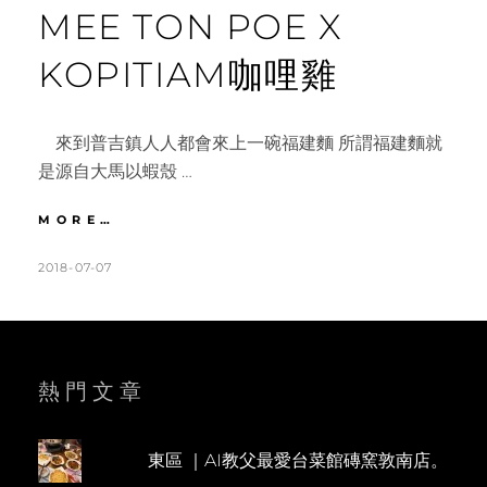
MEE TON POE X
KOPITIAM咖哩雞
來到普吉鎮人人都會來上一碗福建麵 所謂福建麵就
是源自大馬以蝦殼 …
普
MORE…
吉
鎮
POSTED
BY
2018-07-07
K
L
｜
ON
A
E
DAY3~4
T
A
在
地
H
V
人
L
E
熱門文章
推
薦
E
A
人
E
C
氣
東區 ｜AI教父最愛台菜館磚窯敦南店。
N
O
美