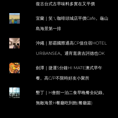
復古台式古早味料多實在又平價
食。
M
福
M
建
宜蘭｜笑ㄟ咖啡頭城店平價Cafe。龜山
E
麵
MEE
N
島海景第一排
TON
T
POE
X
沖繩｜那霸國際通高CP值住宿HOTEL
KOPITIAM
咖
URBANSEA。通宵逛唐吉訶德也OK
哩
雞
劍潭｜捷運5分鐘HI MATE澳式早午
餐。高C/P不限時好友小聚所
墾丁｜H會館一泊二食早晚餐全紀錄。
無敵海景H餐廳吃到飽(餐廳篇)