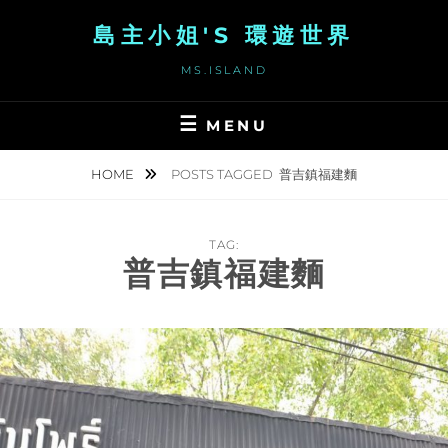
Skip
島主小姐'S 環遊世界
to
content
MS.ISLAND
MENU
HOME
POSTS TAGGED
普吉鎮福建麵
TAG:
普吉鎮福建麵