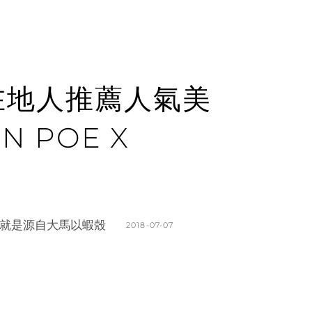
 在地人推薦人氣美
 POE X
就是源自大馬以蝦殼
POSTED
2018-07-07
ON
BY
K
L
A
E
T
A
H
V