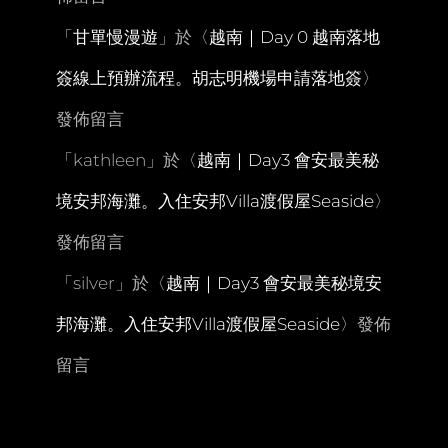
LIME
「
甘單慢漫遊
」於〈
越南｜Day 0 越南落地
LIGHT
簽線上預辦流程。胡志明機場申請落地簽
〉
發佈留言
「
kathleen
」於〈
越南｜Day3 會安最美秘
境安邦海灘。入住安邦Villa渡假屋Seaside
〉
發佈留言
「
silver
」於〈
越南｜Day3 會安最美秘境安
邦海灘。入住安邦Villa渡假屋Seaside
〉發佈
留言