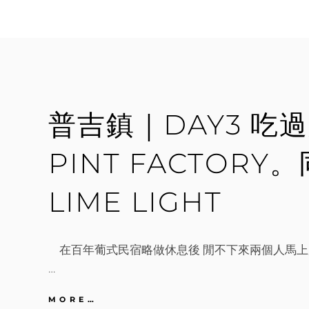
｜
DAY3~4
在
地
人
推
薦
人
普吉鎮｜DAY3 吃
氣
美
食。
PINT FACTOR
福
建
麵
LIME LIGHT
MEE
TON
POE
X
在百年葡式民宿略做休息後 閒不下來兩個人馬上
KOPITIAM
…
咖
哩
雞
普
MORE…