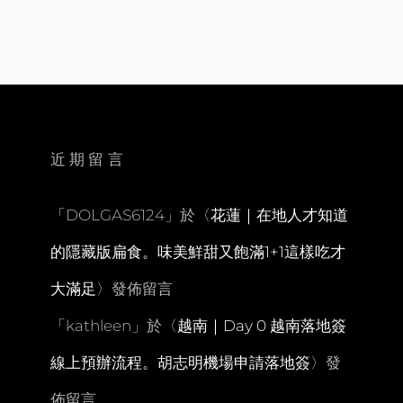
吉
鎮
｜
DAY3
吃
過
必
推
薦
近期留言
的
超
級
「
DOLGAS6124
」於〈
花蓮｜在地人才知道
美
食
的隱藏版扁食。味美鮮甜又飽滿1+1這樣吃才
PINT
FACTORY。
大滿足
〉發佈留言
同
場
「
kathleen
」於〈
越南｜Day 0 越南落地簽
加
映
線上預辦流程。胡志明機場申請落地簽
〉發
普
吉
佈留言
鎮