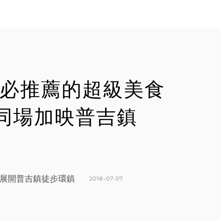
L
E
E
A
E
C
N
O
M
M
過必推薦的超級美食
E
N
Y。同場加映普吉鎮
T
展開普吉鎮徒步環鎮
POSTED
2018-07-07
ON
BY
K
L
A
E
T
A