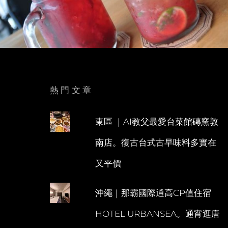
熱門文章
東區 ｜AI教父最愛台菜館磚窯敦
南店。復古台式古早味料多實在
又平價
沖繩｜那霸國際通高CP值住宿
HOTEL URBANSEA。通宵逛唐