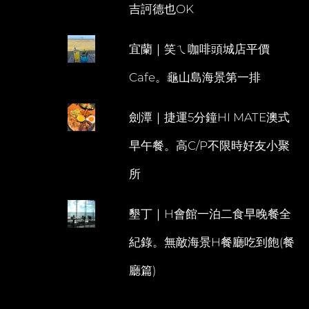
吉訶德也OK
宜蘭｜笑ㄟ咖啡頭城店平價
Cafe。龜山島海景第一排
劍潭｜捷運5分鐘HI MATE澳式
早午餐。高C/P不限時好友小聚
所
墾丁｜H會館一泊二食早晚餐全
紀錄。無敵海景H餐廳吃到飽(餐
廳篇)