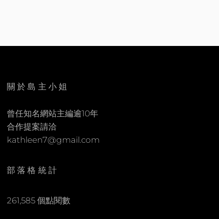
H
V
L
E
E
A
E
C
N
O
M
關於島主小姐
M
E
曾任知名網站主編逾10年
N
合作提案請洽
T
kathleen7@gmail.com
部落格統計
261,585 個點閱數