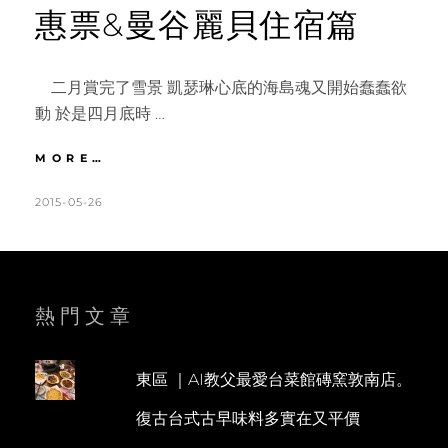
惠票&曼谷麗貝住宿篇
二月賞完了雪景 凱瑟琳心底的海島魂又開始蠢蠢欲
動 於是四月底時 …
BKK
MORE…
X
LIPE
POSTED
BY
2015-05-26
K
L
曼
ON
A
E
谷
T
A
麗
貝
H
V
機
L
E
熱門文章
加
酒
E
A
行
E
C
前
東區 ｜AI教父最愛台菜館磚窯敦南店。
N
O
作
復古台式古早味料多實在又平價
業
M
簿。
M