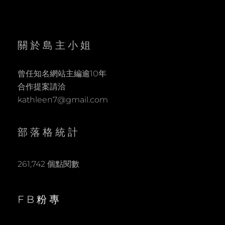
關於島主小姐
曾任知名網站主編逾10年
合作提案請洽
kathleen7@gmail.com
部落格統計
261,742 個點閱數
FB粉專