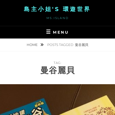
Skip
島主小姐'S 環遊世界
to
content
MS.ISLAND
MENU
HOME
POSTS TAGGED
曼谷麗貝
TAG:
曼谷麗貝