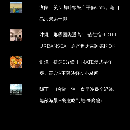
虎
宜蘭｜笑ㄟ咖啡頭城店平價Cafe。龜山
E
航
特
N
島海景第一排
惠
T
票
&
沖繩｜那霸國際通高CP值住宿HOTEL
曼
谷
URBANSEA。通宵逛唐吉訶德也OK
麗
貝
住
劍潭｜捷運5分鐘HI MATE澳式早午
宿
篇
餐。高C/P不限時好友小聚所
墾丁｜H會館一泊二食早晚餐全紀錄。
無敵海景H餐廳吃到飽(餐廳篇)