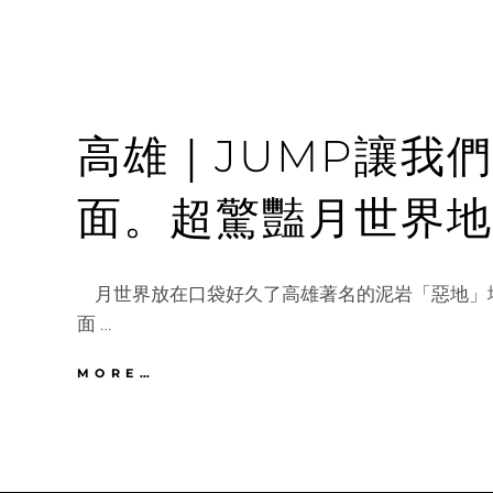
高雄｜JUMP讓我
面。超驚豔月世界地
月世界放在口袋好久了高雄著名的泥岩「惡地」
面 …
高
MORE…
雄
｜
JUMP
讓
我