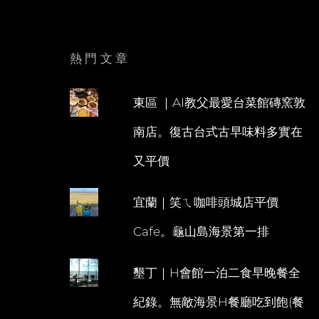
熱門文章
東區 ｜AI教父最愛台菜館磚窯敦
南店。復古台式古早味料多實在
又平價
宜蘭｜笑ㄟ咖啡頭城店平價
Cafe。龜山島海景第一排
墾丁｜H會館一泊二食早晚餐全
紀錄。無敵海景H餐廳吃到飽(餐