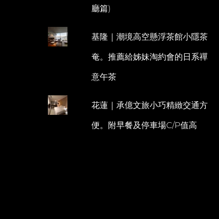
廳篇)
基隆｜潮境高空懸浮茶館小隱茶
奄。推薦給姊妹淘約會的日系禪
意午茶
花蓮｜承億文旅小巧精緻交通方
便。附早餐及停車場C/P值高