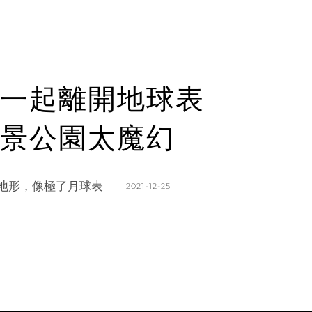
們一起離開地球表
景公園太魔幻
地形，像極了月球表
POSTED
2021-12-25
ON
BY
K
L
A
E
T
A
H
V
L
E
E
A