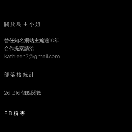
E
C
N
O
M
關於島主小姐
M
E
曾任知名網站主編逾10年
N
合作提案請洽
T
kathleen7@gmail.com
部落格統計
261,316 個點閱數
FB粉專