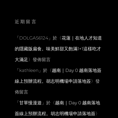
們
一
起
離
近期留言
開
地
球
「
DOLGAS6124
」於〈
花蓮｜在地人才知道
表
面。
的隱藏版扁食。味美鮮甜又飽滿1+1這樣吃才
超
驚
大滿足
〉發佈留言
豔
月
「
kathleen
」於〈
越南｜Day 0 越南落地簽
世
界
線上預辦流程。胡志明機場申請落地簽
〉發
地
景
佈留言
公
園
「
甘單慢漫遊
」於〈
越南｜Day 0 越南落地
太
魔
簽線上預辦流程。胡志明機場申請落地簽
〉
幻