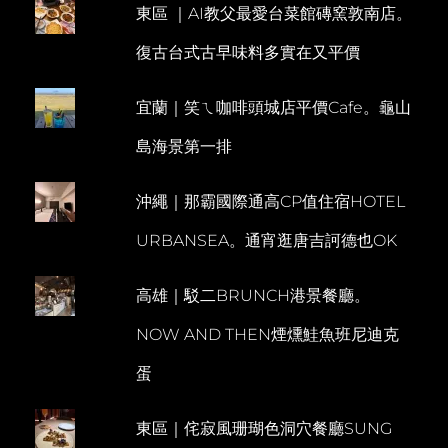
夫
東區 ｜AI教父最愛台菜館磚窯敦南店。
N
O
尼
復古台式古早味料多實在又平價
克
M
民
M
宿。
宜蘭｜笑ㄟ咖啡頭城店平價Cafe。龜山
E
亞
德
N
島海景第一排
里
T
亞
海
沖繩｜那霸國際通高CP值住宿HOTEL
景
夜
URBANSEA。通宵逛唐吉訶德也OK
景
伴
你
高雄｜駁二BRUNCH港景餐廳。
入
眠
NOW AND THEN煙燻鮭魚班尼迪克
蛋
東區｜侘寂風珊瑚色洞穴餐廳SUNG