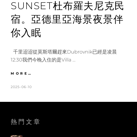
SUNSET杜布羅夫尼克民
宿。亞德里亞海景夜景伴
你入眠
千里迢迢從莫斯塔爾趕來Dubrovnik已經是凌晨
12:30我們今晚入住的是Villa …
克
MORE…
羅
埃
POSTED
BY
2025-06-10
K
L
西
ON
A
E
亞
T
A
｜
VILLA
H
V
SUNSET
L
E
熱門文章
杜
布
E
A
羅
E
C