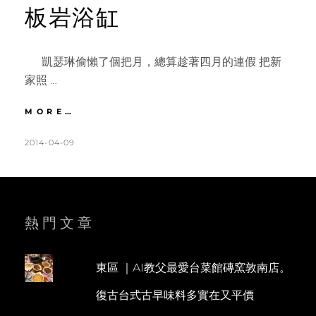
板岩浴缸
凱瑟琳偷懶了個把月，總算趁著四月的連假 把新
家照 …
法
MORE…
式
鄉
POSTED
BY
2014-04-09
K
3
村
ON
A
C
X
T
O
輕
甜
H
M
ZAKKA
L
M
熱門文章
|
浪
E
E
漫
E
N
法
東區 ｜AI教父最愛台菜館磚窯敦南店。
N
T
式
復古台式古早味料多實在又平價
房
S
型