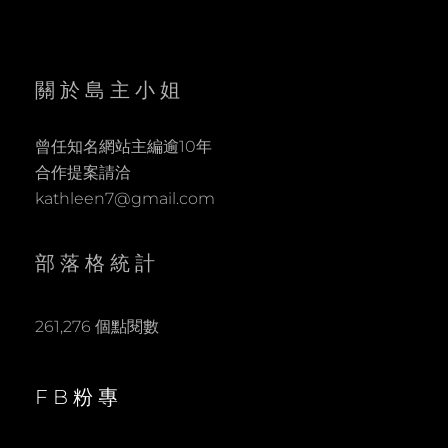
關於島主小姐
曾任知名網站主編逾10年
合作提案請洽
kathleen7@gmail.com
部落格統計
261,276 個點閱數
FB粉專