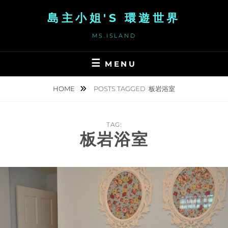
Skip
島主小姐'S 環遊世界
to
content
MS.ISLAND
MENU
HOME
POSTS TAGGED
板岩浴室
TAG:
板岩浴室