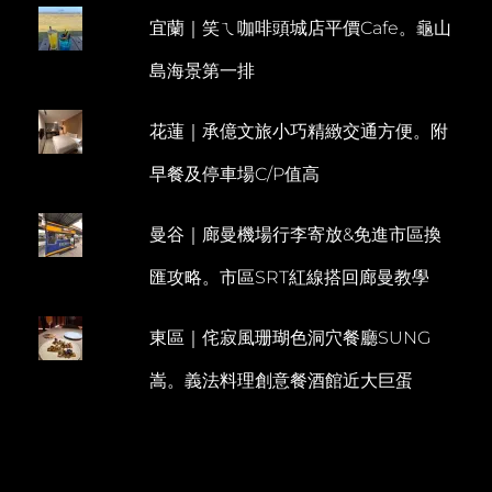
&
宜蘭｜笑ㄟ咖啡頭城店平價Cafe。龜山
自
然
島海景第一排
風
板
岩
花蓮｜承億文旅小巧精緻交通方便。附
浴
缸
早餐及停車場C/P值高
曼谷｜廊曼機場行李寄放&免進市區換
匯攻略。市區SRT紅線搭回廊曼教學
東區｜侘寂風珊瑚色洞穴餐廳SUNG
嵩。義法料理創意餐酒館近大巨蛋