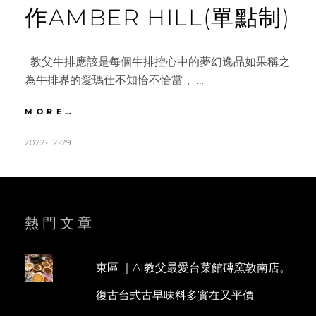
作AMBER HILL(單點制)
教父牛排應該是每個牛排控心中的夢幻逸品如果稱之
為牛排界的愛瑪仕不知恰不恰當， …
林
MORE…
口
｜
POSTED
BY
2022-12-29
K
L
這
ON
A
E
間
T
A
牛
排
H
V
嚐
L
E
熱門文章
過
回
E
A
不
E
C
去。
東區 ｜AI教父最愛台菜館磚窯敦南店。
N
O
教
復古台式古早味料多實在又平價
父
M
牛
M