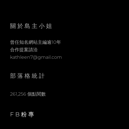
關於島主小姐
曾任知名網站主編逾10年
合作提案請洽
kathleen7@gmail.com
部落格統計
261,256 個點閱數
FB粉專