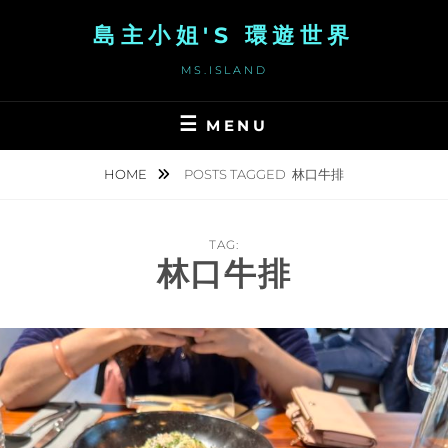
Skip
島主小姐'S 環遊世界
to
content
MS.ISLAND
MENU
HOME
POSTS TAGGED
林口牛排
TAG:
林口牛排