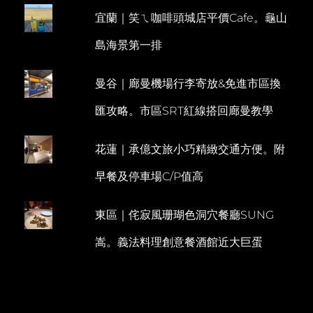
排
宜蘭｜笑ㄟ咖啡頭城店平價Cafe。龜山
E
插
旗
N
島海景第一排
林
T
口
新
曼谷｜廊曼機場行李寄放&免進市區換
作
AMBER
匯攻略。市區SRT紅線搭回廊曼教學
HILL(單
點
制)
花蓮｜承億文旅小巧精緻交通方便。附
早餐及停車場C/P值高
東區｜侘寂風珊瑚色洞穴餐廳SUNG
嵩。義法料理創意餐酒館近大巨蛋