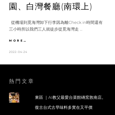
園、白灣餐廳(南環上)
從機場到覓海灣卸下行李因為離Check in時間還有
三小時所以我們三人就徒步從覓海灣走 …
澎
MORE…
湖
｜
POSTED
BY
2022-04-24
K
L
湖
ON
A
E
西
T
A
鄉
快
H
V
閃
L
E
熱門文章
遊
徒
E
A
步
E
C
前
東區 ｜AI教父最愛台菜館磚窯敦南店。
N
O
往
復古台式古早味料多實在又平價
隘
M
門
M