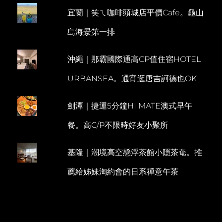
沙
宜蘭｜笑ㄟ咖啡頭城店平價Cafe。龜山
E
灘、
林
N
島海景第一排
投
T
公
園、
沖繩｜那霸國際通高CP值住宿HOTEL
白
灣
URBANSEA。通宵逛唐吉訶德也OK
餐
廳
(南
劍潭｜捷運5分鐘HI MATE澳式早午
環
上)
餐。高C/P不限時好友小聚所
基隆｜潮境高空懸浮茶館小隱茶奄。推
薦給姊妹淘約會的日系禪意午茶