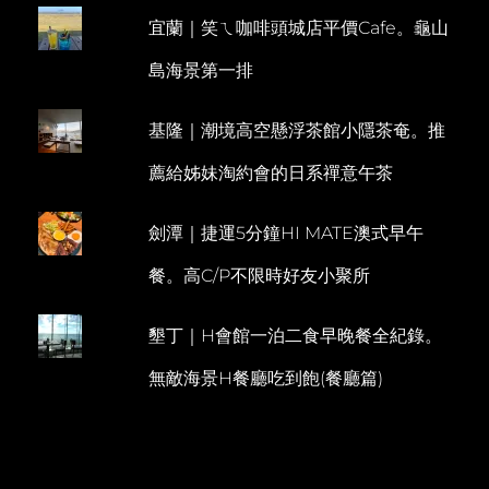
排
宜蘭｜笑ㄟ咖啡頭城店平價Cafe。龜山
E
旭
蟹
N
島海景第一排
吃
T
到
飽
基隆｜潮境高空懸浮茶館小隱茶奄。推
還
有
薦給姊妹淘約會的日系禪意午茶
現
做
舒
劍潭｜捷運5分鐘HI MATE澳式早午
芙
蕾
餐。高C/P不限時好友小聚所
鬆
餅
墾丁｜H會館一泊二食早晚餐全紀錄。
無敵海景H餐廳吃到飽(餐廳篇)