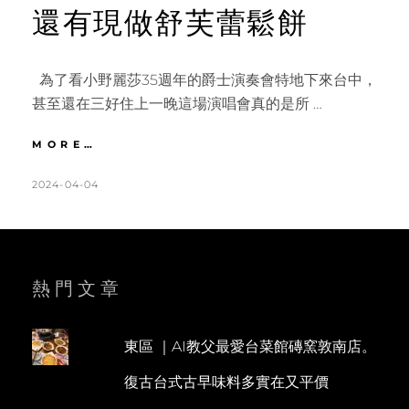
還有現做舒芙蕾鬆餅
為了看小野麗莎35週年的爵士演奏會特地下來台中，
甚至還在三好住上一晚這場演唱會真的是所 …
台
MORE…
中
｜
POSTED
BY
2024-04-04
K
L
林
ON
A
E
酒
T
A
店
森
H
V
林
L
E
熱門文章
百
匯
E
A
自
E
C
助
東區 ｜AI教父最愛台菜館磚窯敦南店。
N
O
晚
復古台式古早味料多實在又平價
餐。
M
牛
M