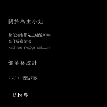
關於島主小姐
曾任知名網站主編逾10年
合作提案請洽
kathleen7@gmail.com
部落格統計
261,102 個點閱數
FB粉專