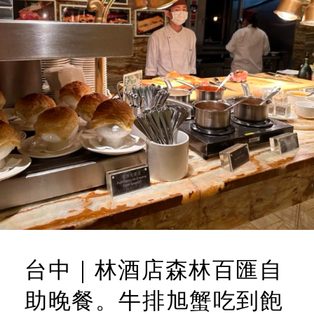
台中｜林酒店森林百匯自
助晚餐。牛排旭蟹吃到飽