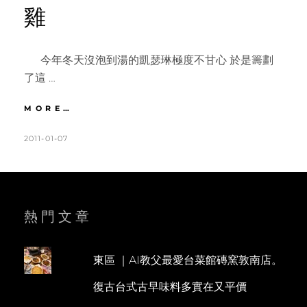
雞
今年冬天沒泡到湯的凱瑟琳極度不甘心 於是籌劃
了這 …
宜
MORE…
蘭
|
POSTED
BY
2011-01-07
K
L
礁
ON
A
E
溪
T
A
蔥
油
H
V
餅。
L
E
熱門文章
三
泰
E
A
飯
E
C
店。
東區 ｜AI教父最愛台菜館磚窯敦南店。
N
O
正
復古台式古早味料多實在又平價
常
M
小
M