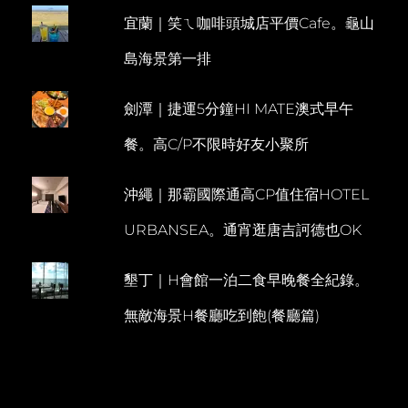
籠
宜蘭｜笑ㄟ咖啡頭城店平價Cafe。龜山
E
包。
大
N
島海景第一排
灶
T
雞
劍潭｜捷運5分鐘HI MATE澳式早午
餐。高C/P不限時好友小聚所
沖繩｜那霸國際通高CP值住宿HOTEL
URBANSEA。通宵逛唐吉訶德也OK
墾丁｜H會館一泊二食早晚餐全紀錄。
無敵海景H餐廳吃到飽(餐廳篇)