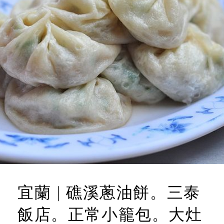
宜蘭 | 礁溪蔥油餅。三泰
飯店。正常小籠包。大灶