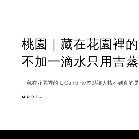
桃園｜藏在花園裡的IL
不加一滴水只用吉蒸
藏在花園裡的IL Gairdino差點讓人找不到真的是
桃
MORE…
園
｜
藏
在
花
園