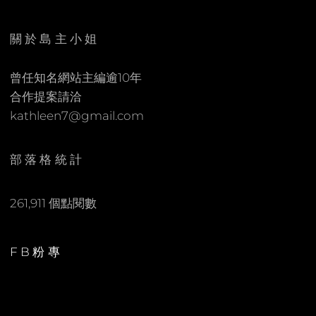
E
C
N
O
關於島主小姐
M
M
曾任知名網站主編逾10年
E
合作提案請洽
N
kathleen7@gmail.com
T
部落格統計
261,911 個點閱數
FB粉專