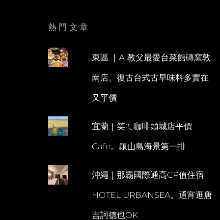
熱門文章
東區 ｜AI教父最愛台菜館磚窯敦
南店。復古台式古早味料多實在
又平價
宜蘭｜笑ㄟ咖啡頭城店平價
Cafe。龜山島海景第一排
沖繩｜那霸國際通高CP值住宿
HOTEL URBANSEA。通宵逛唐
吉訶德也OK