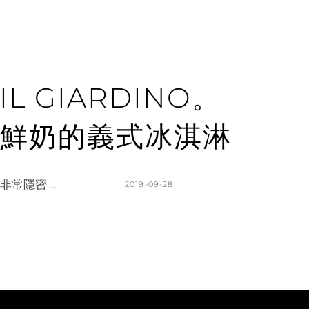
 GIARDINO。
鮮奶的義式冰淇淋
非常隱密 …
POSTED
2019-09-28
ON
BY
K
L
A
E
T
A
H
V
L
E
E
A