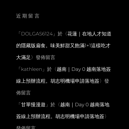
裡
的
IL
近期留言
GIARDINO。
不
加
「
DOLGAS6124
」於〈
花蓮｜在地人才知道
一
滴
的隱藏版扁食。味美鮮甜又飽滿1+1這樣吃才
水
只
大滿足
〉發佈留言
用
吉
「
kathleen
」於〈
越南｜Day 0 越南落地簽
蒸
鮮
線上預辦流程。胡志明機場申請落地簽
〉發
奶
的
佈留言
義
式
「
甘單慢漫遊
」於〈
越南｜Day 0 越南落地
冰
淇
簽線上預辦流程。胡志明機場申請落地簽
〉
淋
發佈留言