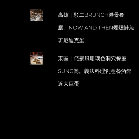
高雄｜駁二BRUNCH港景餐
廳。NOW AND THEN煙燻鮭魚
班尼迪克蛋
東區｜侘寂風珊瑚色洞穴餐廳
SUNG嵩。義法料理創意餐酒館
近大巨蛋