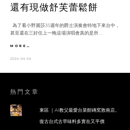
還有現做舒芙蕾鬆餅
為了看小野麗莎35週年的爵士演奏會特地下來台中，
甚至還在三好住上一晚這場演唱會真的是所 …
台
MORE…
中
｜
POSTED
BY
2024-04-04
K
L
林
ON
A
E
酒
T
A
店
森
H
V
林
L
E
熱門文章
百
匯
E
A
自
E
C
助
東區 ｜AI教父最愛台菜館磚窯敦南店。
N
O
晚
復古台式古早味料多實在又平價
餐。
M
牛
M