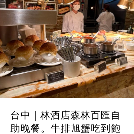
台中｜林酒店森林百匯自
助晚餐。牛排旭蟹吃到飽