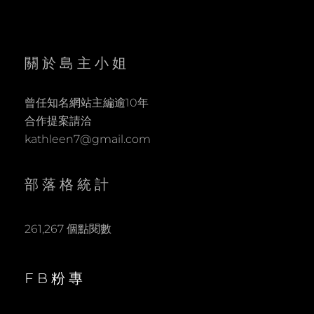
關於島主小姐
曾任知名網站主編逾10年
合作提案請洽
kathleen7@gmail.com
部落格統計
261,267 個點閱數
FB粉專