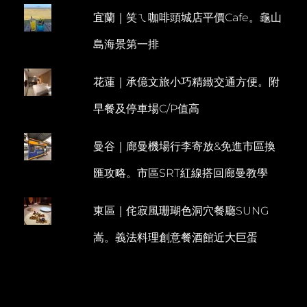
排
宜蘭｜笑ㄟ咖啡頭城店平價Cafe。龜山
E
旭
蟹
N
島海景第一排
吃
T
到
飽
花蓮｜承億文旅小巧精緻交通方便。附
還
有
早餐及停車場C/P值高
現
做
舒
曼谷｜廊曼機場行李寄放&免進市區換
芙
蕾
匯攻略。市區SRT紅線搭回廊曼教學
鬆
餅
東區｜侘寂風珊瑚色洞穴餐廳SUNG
嵩。義法料理創意餐酒館近大巨蛋