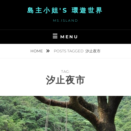
Skip
島主小姐'S 環遊世界
to
content
MS.ISLAND
MENU
HOME
POSTS TAGGED
汐止夜市
TAG:
汐止夜市