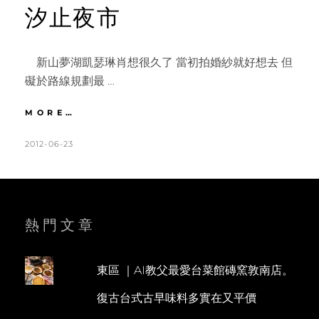
汐止夜市
新山夢湖凱瑟琳肖想很久了 當初拍婚紗就好想去 但
礙於路線規劃最 …
汐
MORE…
止
|
POSTED
BY
2012-06-23
K
L
文
ON
A
E
化
T
A
大
學
H
V
大
L
E
熱門文章
陸
麵
E
A
店。
E
C
新
東區 ｜AI教父最愛台菜館磚窯敦南店。
N
O
山
復古台式古早味料多實在又平價
夢
M
湖
M