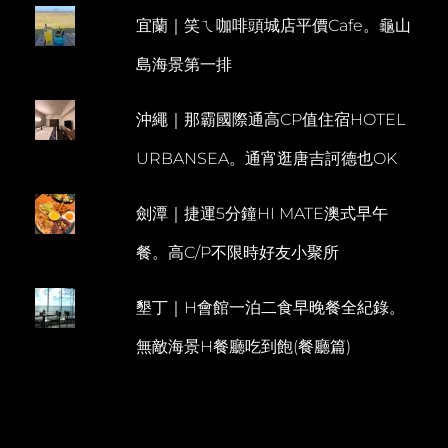
仙
宜蘭｜笑ㄟ咖啡頭城店平價Cafe。龜山
E
境
夢
N
島海景第一排
遊。
T
汐
止
沖繩｜那霸國際通高CP值住宿HOTEL
夜
市
URBANSEA。通宵逛唐吉訶德也OK
劍潭｜捷運5分鐘HI MATE澳式早午
餐。高C/P不限時好友小聚所
墾丁｜H會館一泊二食早晚餐全紀錄。
無敵海景H餐廳吃到飽(餐廳篇)