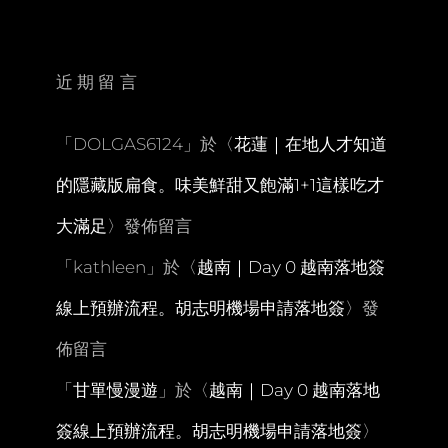
北
美
點
邊
近期留言
戶
岬。
自
「
DOLGAS6124
」於〈
花蓮｜在地人才知道
駕
必
的隱藏版扁食。味美鮮甜又飽滿1+1這樣吃才
訪
綺
大滿足
〉發佈留言
麗
壯
「
kathleen
」於〈
越南｜Day 0 越南落地簽
觀
的
線上預辦流程。胡志明機場申請落地簽
〉發
驚
天
佈留言
巨
浪
「
甘單慢漫遊
」於〈
越南｜Day 0 越南落地
可
遠
簽線上預辦流程。胡志明機場申請落地簽
〉
眺