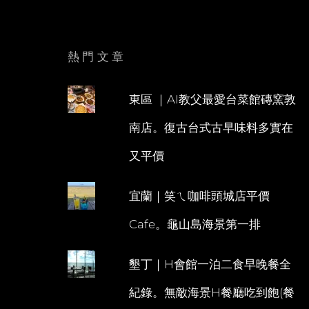
熱門文章
東區 ｜AI教父最愛台菜館磚窯敦
南店。復古台式古早味料多實在
又平價
宜蘭｜笑ㄟ咖啡頭城店平價
Cafe。龜山島海景第一排
墾丁｜H會館一泊二食早晚餐全
紀錄。無敵海景H餐廳吃到飽(餐