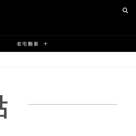
SE
老宅翻新
點