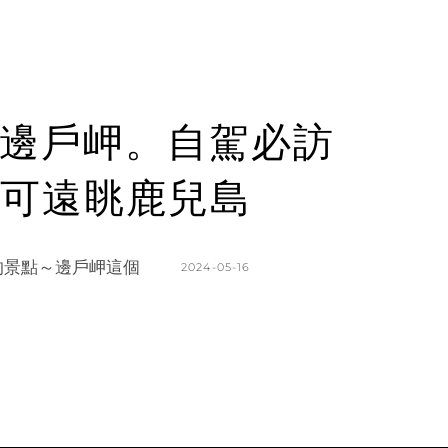
邊戶岬。自駕必訪
可遠眺鹿兒島
的景點～邊戶岬這個
POSTED
2024-05-16
ON
BY
K
L
A
E
T
A
H
V
L
E
E
A