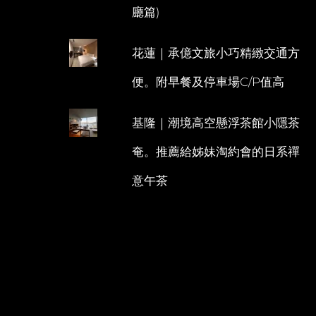
廳篇)
花蓮｜承億文旅小巧精緻交通方
便。附早餐及停車場C/P值高
基隆｜潮境高空懸浮茶館小隱茶
奄。推薦給姊妹淘約會的日系禪
意午茶