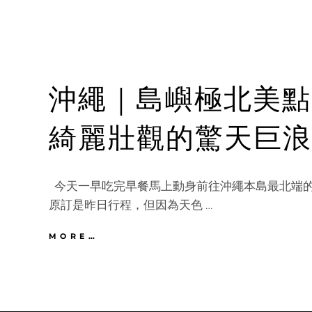
沖繩｜島嶼極北美點
綺麗壯觀的驚天巨浪
今天一早吃完早餐馬上動身前往沖繩本島最北端
原訂是昨日行程，但因為天色 …
沖
MORE…
繩
｜
島
嶼
極