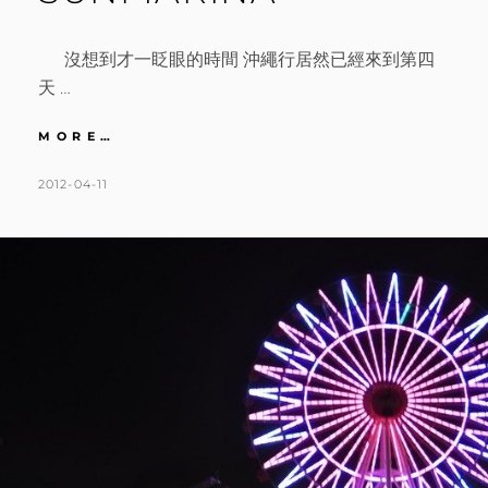
沒想到才一眨眼的時間 沖繩行居然已經來到第四
天 …
沖
MORE…
繩
|
POSTED
BY
2012-04-11
K
1
DAY4
ON
A
C
復
T
O
古
琉
H
M
球
L
M
村。
海
E
E
人
E
N
食
N
T
堂
好
味。
置
身