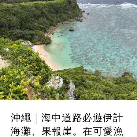
沖繩｜海中道路必遊伊計
海灘、果報崖。在可愛漁