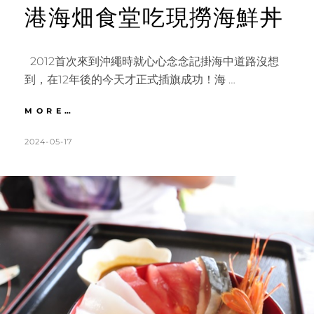
港海畑食堂吃現撈海鮮丼
2012首次來到沖繩時就心心念念記掛海中道路沒想
到，在12年後的今天才正式插旗成功！海 …
沖
MORE…
繩
｜
POSTED
BY
2024-05-17
K
L
海
ON
A
E
中
T
A
道
路
H
V
必
L
E
遊
伊
E
A
計
E
C
海
N
O
灘、
果
M
報
M