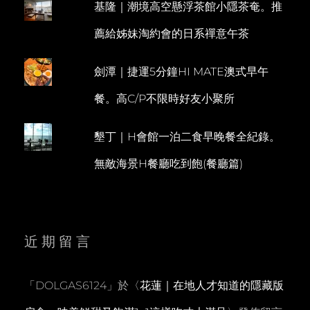
基隆｜潮境高空懸浮茶館小隱茶奄。推
之
夜
薦給姊妹淘約會的日系禪意午茶
劍潭｜捷運5分鐘HI MATE澳式早午
餐。高C/P不限時好友小聚所
墾丁｜H會館一泊二食早晚餐全紀錄。
無敵海景H餐廳吃到飽(餐廳篇)
近期留言
「
DOLGAS6124
」於〈
花蓮｜在地人才知道的隱藏版