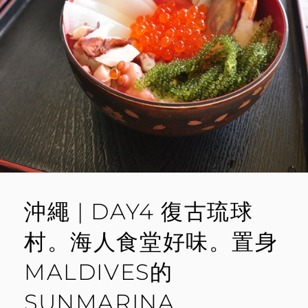
崖。
E
在
可
N
愛
T
漁
港
海
畑
食
堂
吃
現
撈
海
鮮
沖繩 | DAY4 復古琉球
丼
村。海人食堂好味。置身
MALDIVES的
SUNMARINA