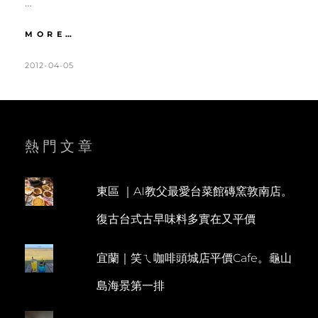
…
沖
MORE…
繩
|
POSTED
BY
2012-04-05
K
L
DAY2
ON
A
E
國
T
A
際
通
H
V
散
L
E
熱門文章
步。
浜
E
A
辺
E
C
の
東區 ｜AI教父最愛台菜館磚窯敦南店。
N
O
茶
復古台式古早味料多實在又平價
屋
M
下
M
午
宜蘭｜笑ㄟ咖啡頭城店平價Cafe。龜山
E
茶
PLUS
N
島海景第一排
美
T
國
村