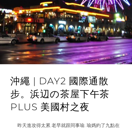
MALDIVES
的
SUNMARINA
沖繩 | DAY2 國際通散
步。浜辺の茶屋下午茶
PLUS 美國村之夜
昨天進攻得太累 老早就跟同事瑜. 瑜媽約了九點在