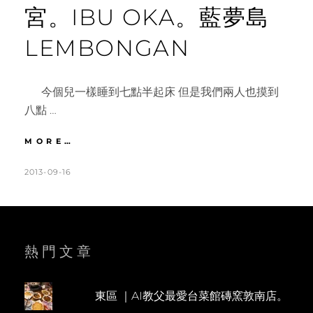
宮。IBU OKA。藍夢島
LEMBONGAN
今個兒一樣睡到七點半起床 但是我們兩人也摸到
八點 …
峇
MORE…
里
|
POSTED
BY
2013-09-16
K
L
DAY3
ON
A
E
DEWA
T
A
BUNGALOW。
烏
H
V
布
L
E
熱門文章
皇
宮。
E
A
IBU
E
C
OKA。
東區 ｜AI教父最愛台菜館磚窯敦南店。
N
O
藍