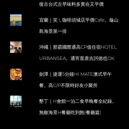
復古台式古早味料多實在又平價
夢
M
島
M
LEMBONGAN
宜蘭｜笑ㄟ咖啡頭城店平價Cafe。龜山
E
N
島海景第一排
T
沖繩｜那霸國際通高CP值住宿HOTEL
URBANSEA。通宵逛唐吉訶德也OK
劍潭｜捷運5分鐘HI MATE澳式早午
餐。高C/P不限時好友小聚所
墾丁｜H會館一泊二食早晚餐全紀錄。
無敵海景H餐廳吃到飽(餐廳篇)