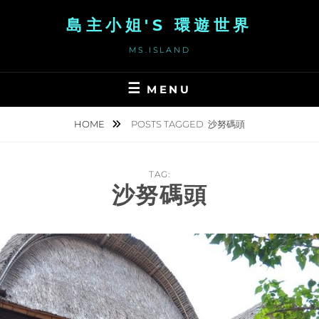
Skip
島主小姐'S 環遊世界
to
content
MS.ISLAND
MENU
HOME
POSTS TAGGED
沙努碼頭
TAG:
沙努碼頭