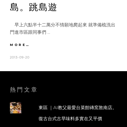
島。跳島遊
早上六點半十二萬分不情願地爬起來 就準備梳洗出
門進市區跟同事們 …
沙
MORE…
巴
|
POSTED
BY
2013-09-20
K
L
DAY7
ON
A
E
沙
T
A
巴
必
H
V
吃
L
E
熱門文章
人
氣
E
A
美
E
C
食。
東區 ｜AI教父最愛台菜館磚窯敦南店。
N
O
馬
復古台式古早味料多實在又平價
慕
M
迪
M