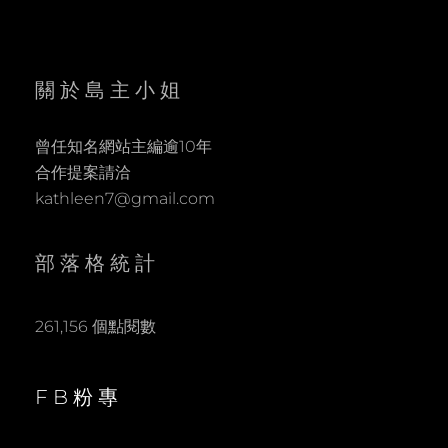
關於島主小姐
曾任知名網站主編逾10年
合作提案請洽
kathleen7@gmail.com
部落格統計
261,156 個點閱數
FB粉專