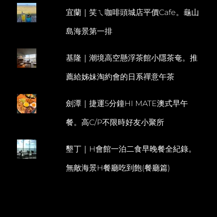
島。
宜蘭｜笑ㄟ咖啡頭城店平價Cafe。龜山
E
沙
比
N
島海景第一排
島。
T
跳
島
基隆｜潮境高空懸浮茶館小隱茶奄。推
遊
薦給姊妹淘約會的日系禪意午茶
劍潭｜捷運5分鐘HI MATE澳式早午
餐。高C/P不限時好友小聚所
墾丁｜H會館一泊二食早晚餐全紀錄。
無敵海景H餐廳吃到飽(餐廳篇)