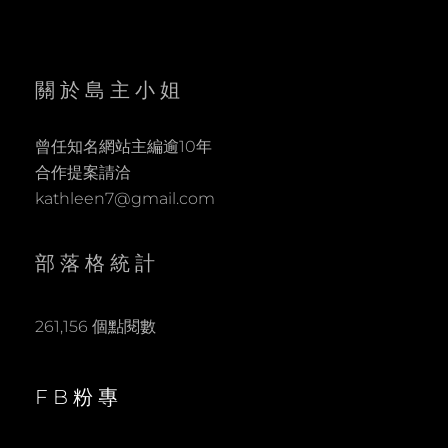
關於島主小姐
曾任知名網站主編逾10年
合作提案請洽
kathleen7@gmail.com
部落格統計
261,156 個點閱數
FB粉專