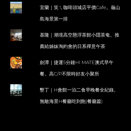
情
宜蘭｜笑ㄟ咖啡頭城店平價Cafe。龜山
E
人
節
N
島海景第一排
大
T
餐
基隆｜潮境高空懸浮茶館小隱茶奄。推
薦給姊妹淘約會的日系禪意午茶
劍潭｜捷運5分鐘HI MATE澳式早午
餐。高C/P不限時好友小聚所
墾丁｜H會館一泊二食早晚餐全紀錄。
無敵海景H餐廳吃到飽(餐廳篇)