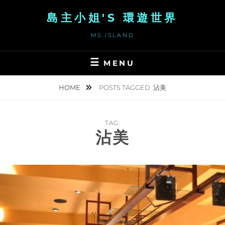
Skip
島主小姐'S 環遊世界
to
content
MS.ISLAND
MENU
HOME
POSTS TAGGED
沾美
TAG:
沾美