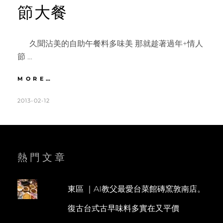
節大餐
久聞沾美的自助午餐料多味美 那就趁著過年+情人
節 …
東
MORE…
區
|
POSTED
BY
2013-02-12
K
L
老
ON
A
E
字
T
A
號
沾
H
V
美
L
E
熱門文章
西
餐
E
A
廳
E
C
BUFFET。
東區 ｜AI教父最愛台菜館磚窯敦南店。
N
O
高
復古台式古早味料多實在又平價
C/P
M
值
M