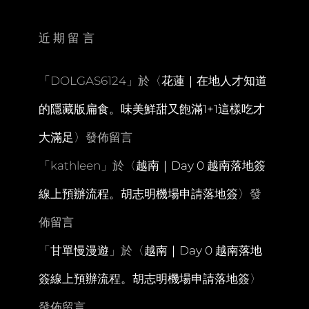
秒
外
的
近期留言
海
角
天
「
DOLGAS6124
」於〈
花蓮｜在地人才知道
堂。
首
的隱藏版扁食。味美鮮甜又飽滿1+1這樣吃才
里
城
大滿足
〉發佈留言
+金
城
「
kathleen
」於〈
越南｜Day 0 越南落地簽
石
疊
線上預辦流程。胡志明機場申請落地簽
〉發
道
散
佈留言
策
「
甘單慢漫遊
」於〈
越南｜Day 0 越南落地
簽線上預辦流程。胡志明機場申請落地簽
〉
發佈留言