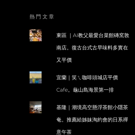
熱門文章
東區 ｜AI教父最愛台菜館磚窯敦
南店。復古台式古早味料多實在
又平價
宜蘭｜笑ㄟ咖啡頭城店平價
Cafe。龜山島海景第一排
基隆｜潮境高空懸浮茶館小隱茶
奄。推薦給姊妹淘約會的日系禪
意午茶