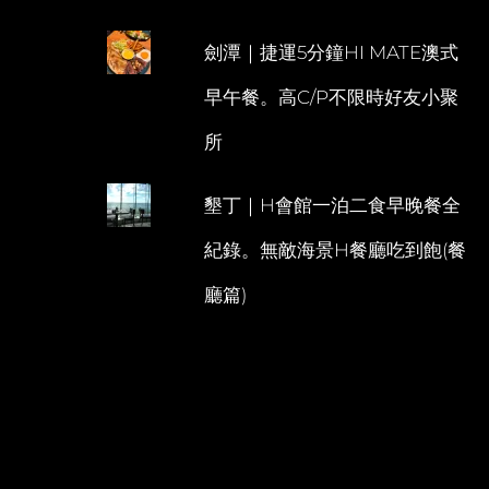
劍潭｜捷運5分鐘HI MATE澳式
早午餐。高C/P不限時好友小聚
所
墾丁｜H會館一泊二食早晚餐全
紀錄。無敵海景H餐廳吃到飽(餐
廳篇)