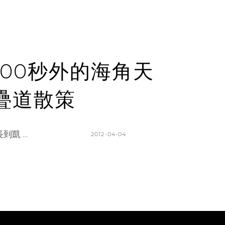
4500秒外的海角天
疊道散策
到凱 …
POSTED
2012-04-04
ON
BY
K
L
A
E
T
A
H
V
L
E
E
A