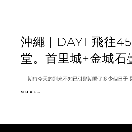
沖繩 | DAY1 飛往
堂。首里城+金城石
期待今天的到來不知已引頸期盼了多少個日子 長
沖
MORE…
繩
|
DAY1
飛
往
4500