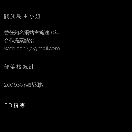
E
C
N
O
關於島主小姐
M
M
曾任知名網站主編逾10年
E
合作提案請洽
N
kathleen7@gmail.com
T
部落格統計
260,936 個點閱數
FB粉專