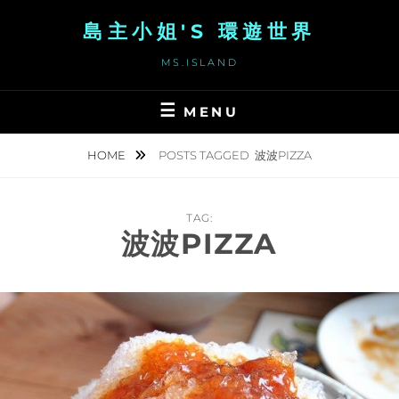
Skip
島主小姐'S 環遊世界
to
content
MS.ISLAND
MENU
HOME
POSTS TAGGED
波波PIZZA
TAG:
波波PIZZA