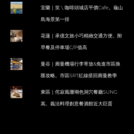
浮
宜蘭｜笑ㄟ咖啡頭城店平價Cafe。龜山
E
潛。
波
N
島海景第一排
波
T
PIZZA
花蓮｜承億文旅小巧精緻交通方便。附
早餐及停車場C/P值高
曼谷｜廊曼機場行李寄放&免進市區換
匯攻略。市區SRT紅線搭回廊曼教學
東區｜侘寂風珊瑚色洞穴餐廳SUNG
嵩。義法料理創意餐酒館近大巨蛋