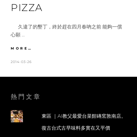
PIZZA
久違了的墾丁，終於趕在四月春吶之前 能夠一償
心願 …
墾
MORE…
丁
|
POSTED
BY
2014-03-26
K
L
董
ON
A
E
娘
T
A
の
店。
H
V
白
L
E
熱門文章
羊
道
E
A
麻
E
C
糬。
東區 ｜AI教父最愛台菜館磚窯敦南店。
N
O
香
復古台式古早味料多實在又平價
蕉
M
灣
M