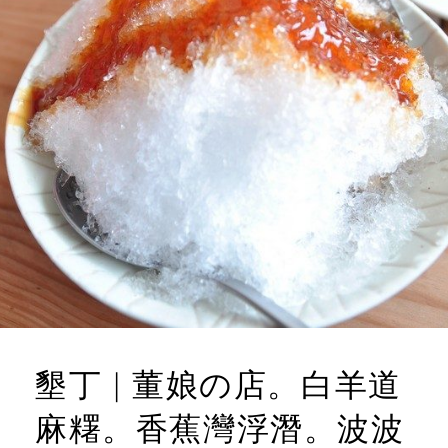
墾丁 | 董娘の店。白羊道
麻糬。香蕉灣浮潛。波波