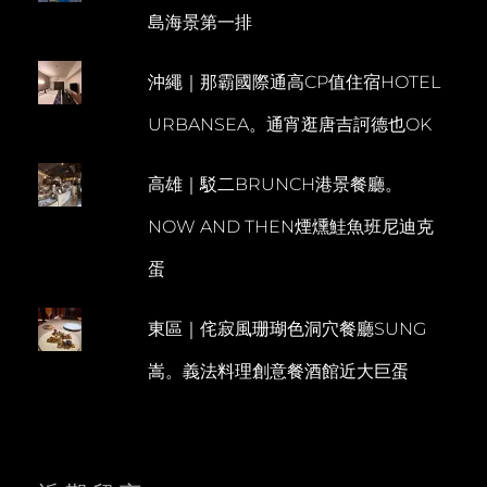
假
N
島海景第一排
期
T
沖繩｜那霸國際通高CP值住宿HOTEL
URBANSEA。通宵逛唐吉訶德也OK
高雄｜駁二BRUNCH港景餐廳。
NOW AND THEN煙燻鮭魚班尼迪克
蛋
東區｜侘寂風珊瑚色洞穴餐廳SUNG
嵩。義法料理創意餐酒館近大巨蛋