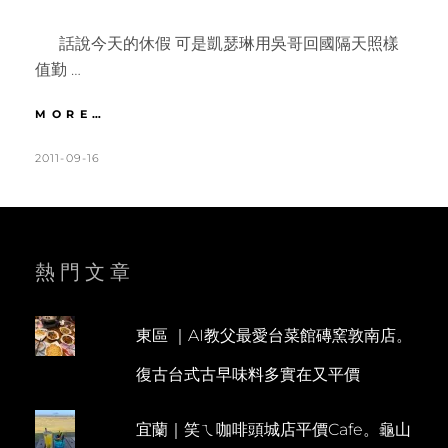
話說今天的休假 可是凱瑟琳用吳哥回國隔天照樣
值勤 …
苗
MORE…
栗
|
POSTED
BY
2011-09-16
K
L
天
ON
A
E
空
T
A
之
城
H
V
古
L
E
熱門文章
堡
美
E
A
食。
E
C
泰
東區 ｜AI教父最愛台菜館磚窯敦南店。
N
O
安
復古台式古早味料多實在又平價
湯
M
悅
M
慢
宜蘭｜笑ㄟ咖啡頭城店平價Cafe。龜山
E
活