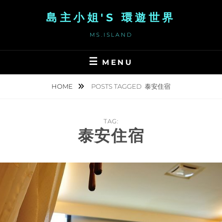
Skip
島主小姐'S 環遊世界
to
content
MS.ISLAND
MENU
HOME
POSTS TAGGED
泰安住宿
TAG:
泰安住宿