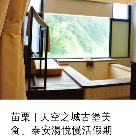
苗栗 | 天空之城古堡美
食。泰安湯悅慢活假期